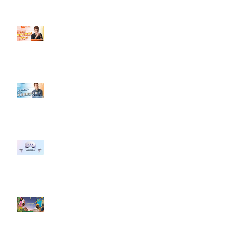
設計】
【#Steven數位社群行銷解惑室】
#點影片看更多​ Q：「怎麼做能讓
轉換（銷售）成長？」
【#Steven數位社群行銷解惑室】
#點影片看更多​ Q：「企業在數位
行銷上常犯的錯誤？」
#每日第一手國外社群新知 #數位
社群行銷平台的變化 【Meta
預告了新 Quest 3 VR 耳機，代表
了 Metaverse 規劃的下一階段】
#每日第一手國外社群新知 #數位
社群行銷平台的變化【Pinterest
發佈了首份 ESG 報告】