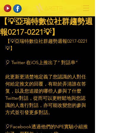
【💡亞瑞特數位社群趨勢週
報0217-0221💡】
【💡亞瑞特數位社群趨勢週報0217-0221
💡】
🎈 Twitter 在iOS上推出了” 對話串” 
此更新更清楚地定義了您認識的人對任
何給定推文的回覆，有助於弄清誰在答
复，以及您追蹤的哪些人參與了什麼 
Twitter對話，從而可以更輕鬆地與您認
識的人進行對話，亦可能改變您的參與
方式並引發更多對話。
🎈Facebook透過他們的NPE實驗小組推