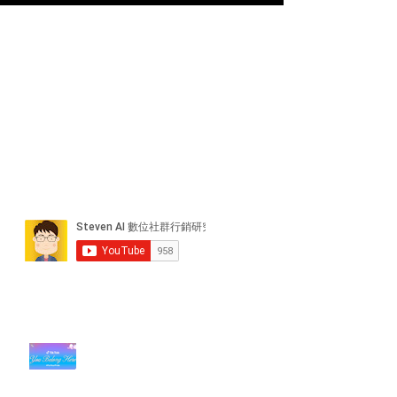
近期貼文
#每日第一手國外社群新知 #數位
社群行銷平台的變化【TikTok 宣佈
”Pride Month” 的 In-App 和 IRL