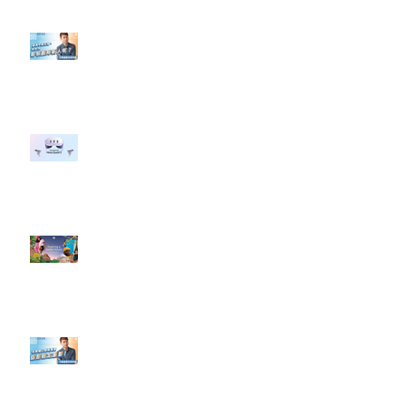
【#Steven數位社群行銷解惑室】
#點影片看更多​ Q：「企業在數位
行銷上常犯的錯誤？」
#每日第一手國外社群新知 #數位
社群行銷平台的變化 【Meta
預告了新 Quest 3 VR 耳機，代表
了 Metaverse 規劃的下一階段】
#每日第一手國外社群新知 #數位
社群行銷平台的變化【Pinterest
發佈了首份 ESG 報告】
【#Steven數位社群行銷解惑室】
#點影片看更多​ Q：「在策略上創
新重要還是穩定重要？」