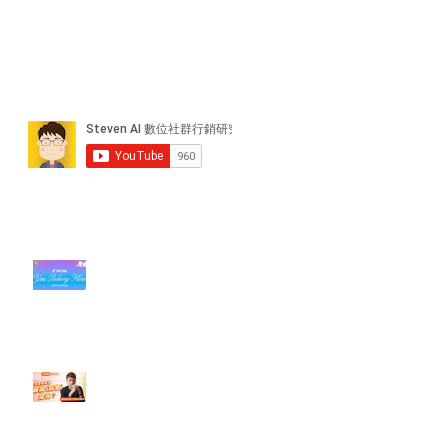
近期貼文
#每日第一手國外社群新知 #數位
社群行銷平台的變化【TikTok 宣佈
”Pride Month” 的 In-App 和 IRL
設計】
【#Steven數位社群行銷解惑室】
#點影片看更多​ Q：「怎麼做能讓
轉換（銷售）成長？」