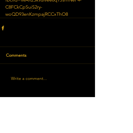
C8FCkCpSuiS2ry-
woQD93enKzmpajRCCxThO8
Comments
Write a comment...