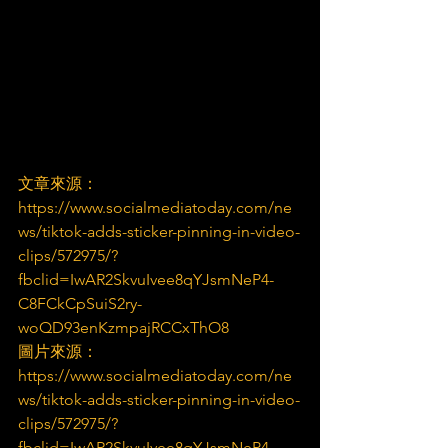
文章來源：
https://www.socialmediatoday.com/ne
ws/tiktok-adds-sticker-pinning-in-video-
clips/572975/?
fbclid=IwAR2SkvuIvee8qYJsmNeP4-
C8FCkCpSuiS2ry-
woQD93enKzmpajRCCxThO8
圖片來源：
https://www.socialmediatoday.com/ne
ws/tiktok-adds-sticker-pinning-in-video-
clips/572975/?
fbclid=IwAR2SkvuIvee8qYJsmNeP4-