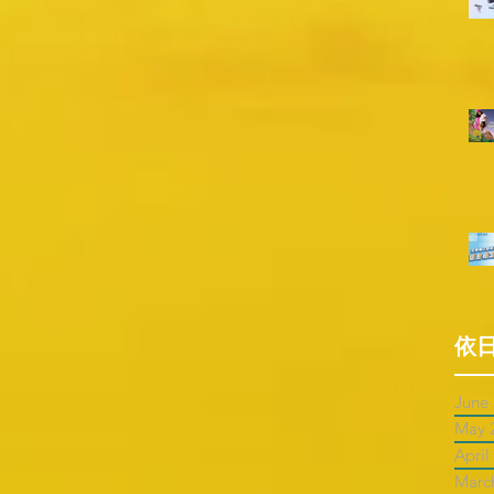
依
June
May 
April
Marc