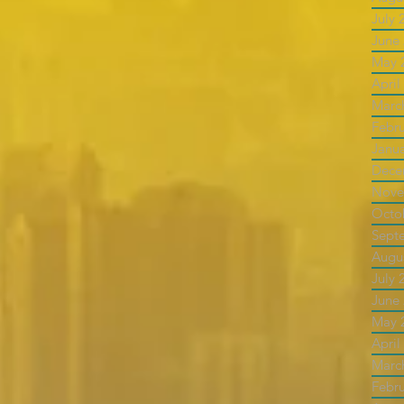
July 
June
May 
April
Marc
Febr
Janu
Dece
Nove
Octo
Sept
Augu
July 
June
May 
April
Marc
Febr