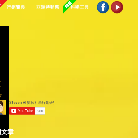
行銷寶典
亞瑞特動態
科學工具
】
阻
所
信
門文章