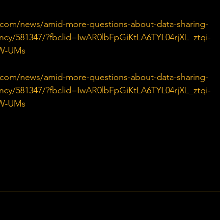
.com/news/amid-more-questions-about-data-sharing-
rency/581347/?fbclid=IwAR0lbFpGiKtLA6TYL04rjXL_ztqi-
7W-UMs
.com/news/amid-more-questions-about-data-sharing-
rency/581347/?fbclid=IwAR0lbFpGiKtLA6TYL04rjXL_ztqi-
7W-UMs