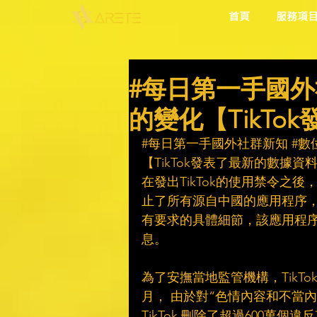
首頁
服務項
#每日第一手國外
的變化【TikTo
#每日第一手國外社群新知
#數
【TikTok發表了最新的數據資
在發出TikTok的使用禁令
止了所有源自中國的應用程序，
有要求的具體細節，該應用程
息。
為了安撫當地監管機構，TikT
月， 由於對“色情內容和不當
TikTok 刪除了超過600萬個