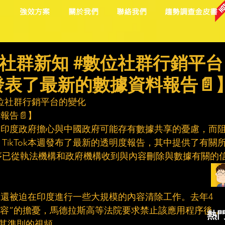
目
強效方案
關於我們
聯絡我們
趨勢調查金皮書
社群新知 #數位社群行銷平台
k發表了最新的數據資料報告📄
位社群行銷平台的變化
料報告📄】
之後，印度政府擔心與中國政府可能存有數據共享的憂慮，而
TikTok本週發布了最新的透明度報告，其中提供了有關
序已從執法機構和政府機構收到與內容刪除與數據有關的
ok還被迫在印度進行一些大規模的內容清除工作。去年4
內容”的擔憂，馬德拉斯高等法院要求禁止該應用程序後，
熱
違反其準則的視頻。 