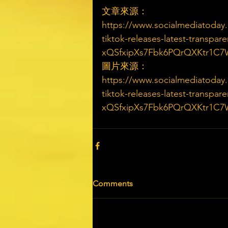
文章來源：
https://www.socialmediatoday
tiktok-releases-latest-transpa
xQSfxipXs7Fbk6PQrQXKtr1C
圖片來源：
https://www.socialmediatoday
tiktok-releases-latest-transpa
xQSfxipXs7Fbk6PQrQXKtr1C
Comments