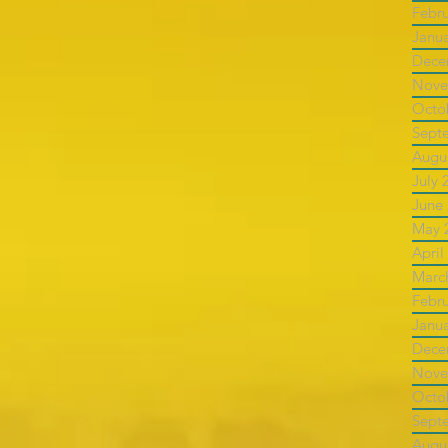
Febr
Janu
Dece
Nove
Octo
Sept
Augu
July 
June
May 
April
Marc
Febr
Janu
Dece
Nove
Octo
Sept
Augu