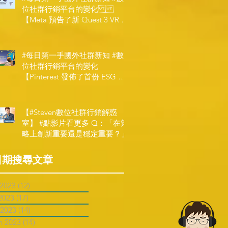
位社群行銷平台的變化
【Meta 預告了新 Quest 3 VR 耳
機，代表了 Metaverse 規劃的下
一階段】
#每日第一手國外社群新知 #數
位社群行銷平台的變化
【Pinterest 發佈了首份 ESG 報
告】
【#Steven數位社群行銷解惑
室】 #點影片看更多​ Q：「在策
略上創新重要還是穩定重要？」
日期搜尋文章
 2023
(12)
12 posts
2023
(17)
17 posts
 2023
(14)
14 posts
h 2023
(14)
14 posts