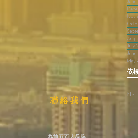
Janu
Dece
Nove
Octo
Sept
Augu
July 
June
May 
依
No t
聯 絡 我 們
為前五百大品牌