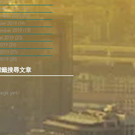
ary 2020
(13)
13 posts
mber 2019
(14)
14 posts
mber 2019
(10)
10 posts
ber 2019
(14)
14 posts
ember 2019
(13)
13 posts
st 2019
(33)
33 posts
2019
(24)
24 posts
 2019
(25)
25 posts
2019
(20)
20 posts
標籤搜尋文章
ags yet.