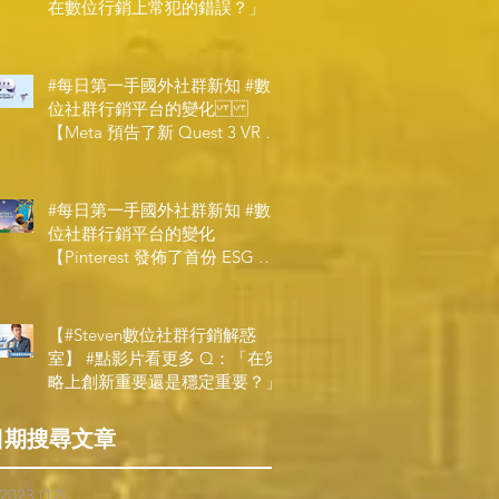
在數位行銷上常犯的錯誤？」
#每日第一手國外社群新知 #數
位社群行銷平台的變化
【Meta 預告了新 Quest 3 VR 耳
機，代表了 Metaverse 規劃的下
一階段】
#每日第一手國外社群新知 #數
位社群行銷平台的變化
【Pinterest 發佈了首份 ESG 報
告】
【#Steven數位社群行銷解惑
室】 #點影片看更多​ Q：「在策
略上創新重要還是穩定重要？」
日期搜尋文章
 2023
(12)
12 posts