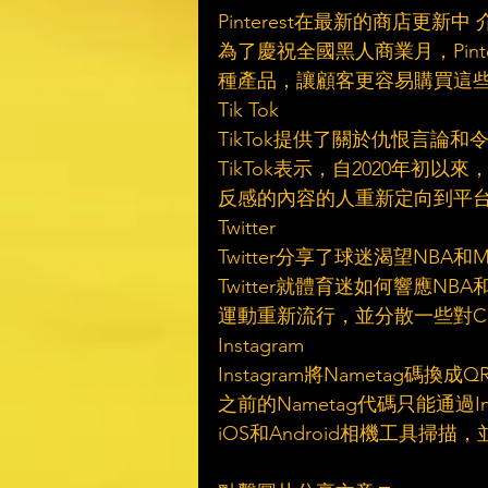
Pinterest在最新的商店更
為了慶祝全國黑人商業月，Pint
種產品，讓顧客更容易購買這
Tik Tok
TikTok提供了關於仇恨言論
TikTok表示，自2020年初
反感的內容的人重新定向到平
Twitter
Twitter分享了球迷渴望NBA
Twitter就體育迷如何響應
運動重新流行，並分散一些對CO
Instagram
Instagram將Nametag碼換
之前的Nametag代碼只能通過
iOS和Android相機工具掃