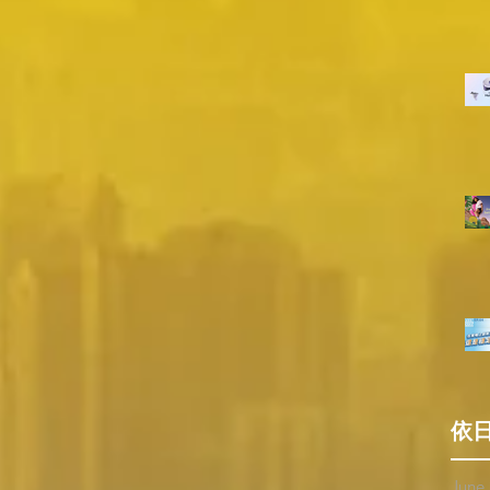
依
June