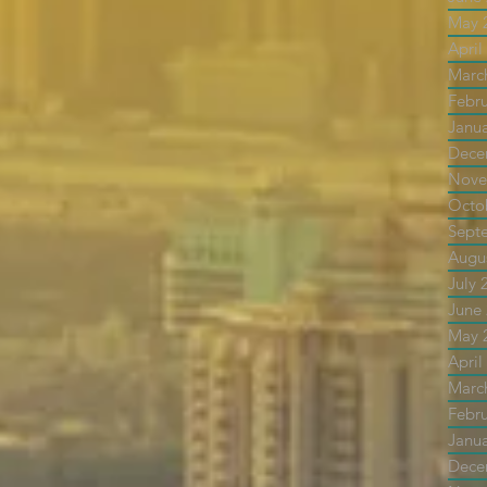
May 
April
Marc
Febr
Janu
Dece
Nove
Octo
Sept
Augu
July 
June
May 
April
Marc
Febr
Janu
Dece