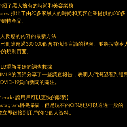
新中 介紹了黑人擁有的時尚和美容業務
erest推出了由20多家黑人的時尚和美容企業提供的600多
些獨特產品。
和令人反感的內容的最新方法
以來，已刪除超過380,000個含有仇恨言論的視頻。並將搜索令
台的規則頁面。
和MLB重新開始的調查數據
NBA和MLB的回歸分享了一些調查報告，表明人們渴望看到體
VID-19負面新聞的關注。
成QR code 讓用戶可以更快的聯繫】
Instagram相機掃描，但是現在的QR碼也可以通過一般的
描，並立即鏈接到用戶的IG個人資料。