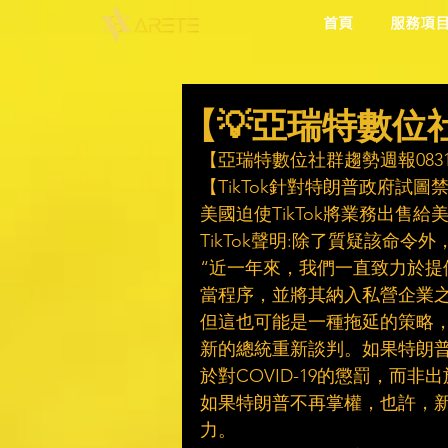
首頁
服務項
【💡亞瑞特數位社群
【亞瑞特數位社群趨勢週報0831-
【TikTok針對特朗普政府試
美國迫使TikTok將業務出售
TikTok聲明:除了質疑該命令
“近一年來，我們一直致力於
當程序，並將其納入私營企業之
但這也可能是一種拖延的策略，
新的總統重新談判。如果特朗普丟
於對COVID-19的懲罰，而非
如果特朗普不再掌權，也許，
力。