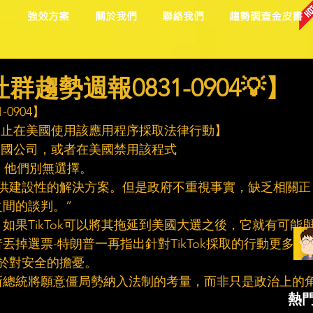
目
強效方案
關於我們
聯絡我們
趨勢調查金皮書
趨勢週報0831-0904💡】
0904】
圖禁止在美國使用該應用程序採取法律行動】
給美國公司，或者在美國禁用該程式
外，他們別無選擇。
提供建設性的解決方案。但是政府不重視事實，缺乏相關正
間的談判。”
如果TikTok可以將其拖延到美國大選之後，它就有可能
掉選票-特朗普一再指出針對TikTok採取的行動更多是
出於對安全的擔憂。
新總統將願意僵局勢納入法制的考量，而非只是政治上的
熱