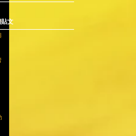
入
期貼文
與
普
功