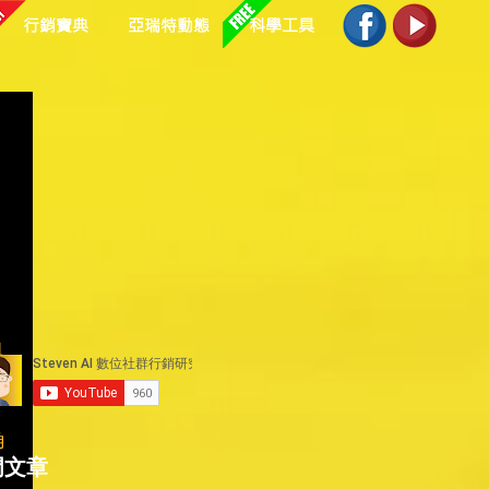
行銷寶典
亞瑞特動態
科學工具
與
出
角
門文章