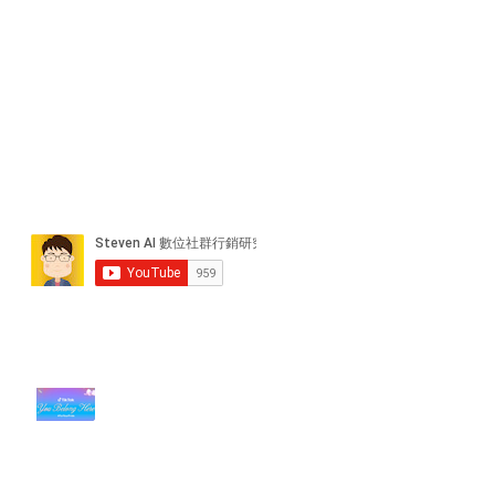
近期貼文
#每日第一手國外社群新知 #數位
社群行銷平台的變化【TikTok 宣佈
”Pride Month” 的 In-App 和 IRL
設計】