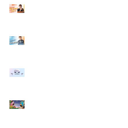
【#Steven數位社群行銷解惑室】
#點影片看更多​ Q：「怎麼做能讓
轉換（銷售）成長？」
【#Steven數位社群行銷解惑室】
#點影片看更多​ Q：「企業在數位
行銷上常犯的錯誤？」
#每日第一手國外社群新知 #數位
社群行銷平台的變化 【Meta
預告了新 Quest 3 VR 耳機，代表
了 Metaverse 規劃的下一階段】
#每日第一手國外社群新知 #數位
社群行銷平台的變化【Pinterest
發佈了首份 ESG 報告】