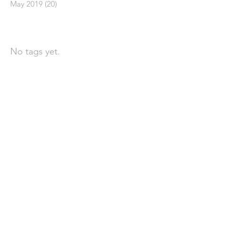
May 2019
(20)
20 posts
依標籤搜尋文章
No tags yet.
聯 絡 我 們