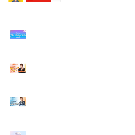
近期貼文
#每日第一手國外社群新知 #數位
社群行銷平台的變化【TikTok 宣佈
”Pride Month” 的 In-App 和 IRL
設計】
【#Steven數位社群行銷解惑室】
#點影片看更多​ Q：「怎麼做能讓
轉換（銷售）成長？」
【#Steven數位社群行銷解惑室】
#點影片看更多​ Q：「企業在數位
行銷上常犯的錯誤？」
#每日第一手國外社群新知 #數位