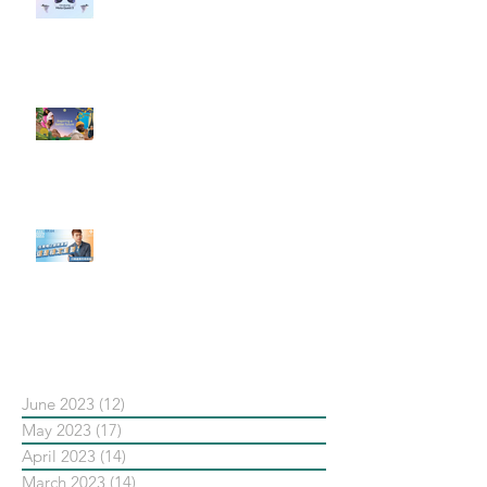
社群行銷平台的變化 【Meta
預告了新 Quest 3 VR 耳機，代表
了 Metaverse 規劃的下一階段】
#每日第一手國外社群新知 #數位
社群行銷平台的變化【Pinterest
發佈了首份 ESG 報告】
【#Steven數位社群行銷解惑室】
#點影片看更多​ Q：「在策略上創
新重要還是穩定重要？」
依日期搜尋文章
June 2023
(12)
12 posts
May 2023
(17)
17 posts
April 2023
(14)
14 posts
March 2023
(14)
14 posts