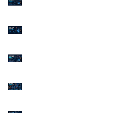
的底層邏輯
企業炎上 24H 急救：AiPR 如何建
立數位防火牆
為什麼刪了負面新聞，Google 搜
尋還是滿滿負評？
傳統公關已死？AI 摘要正在重寫
危機公關規則
官網流量斷崖下滑！解析 Google