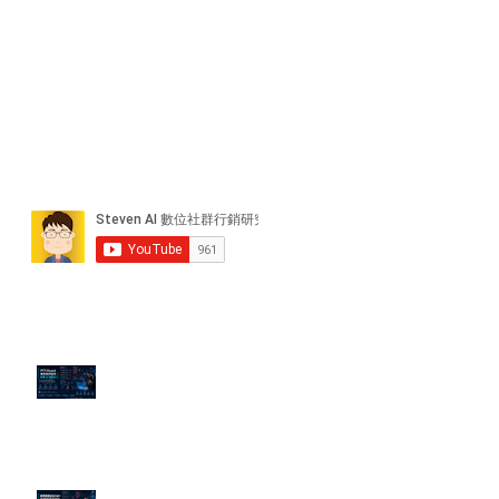
近期貼文
PTT/Dcard 毒性負評如何影響 AI
演算法？
老闆黑歷史洗不掉？高管聲譽重塑