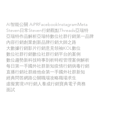
依標籤搜尋文章
AI智能公關 AiPR
Facebook
Instagram
Meta
Steven日常
Steven行銷觀點
Threads
亞瑞特
亞瑞特作品解析
亞瑞特數位社群行銷第一品牌
內容行銷
創業創新
品牌行銷
大師之路
大數據行銷
影片行銷
意見領袖KOL
數位
數位社群行銷
數位社群行銷平台的案例
數位趨勢
新科技
時事剖析
時程管理
案例解析
每日第一手國外社群新知
疫情行銷
病毒行銷
直播行銷
社群維他命
第一手國外社群新知
經典問答
網路公關
職場攻略
職場求生
虛擬實境VR
行銷人養成
行銷寶典
電子商務
面試