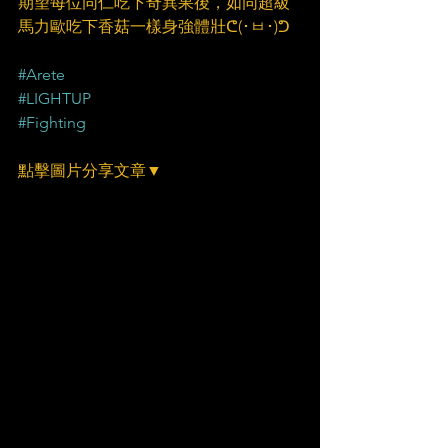
期望每位同仁吃下奇異果後，如同超級
馬力歐吃下香菇一樣身強體壯ᕦ(･ㅂ･)ᕤ
#Arete
#LIGHTUP
#Fighting
點擊圖片分享文章▼