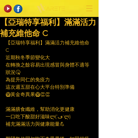
【亞瑞特享福利】滿滿活力
補充維他命 C
【亞瑞特享福利】滿滿活力補充維他命 
C
近期秋冬季節變化大
在轉換之餘容易出現感冒與身體不適等
狀況🤒
為提升同仁的免疫力
這次週五甜在心大平台特別準備
🥝黃金奇異果🥝👏👏
滿滿膳食纖維，幫助消化更健康
一口吃下酸甜好滋味ლ(´ڡ`ლ)
補充滿滿活力與健康能量💪