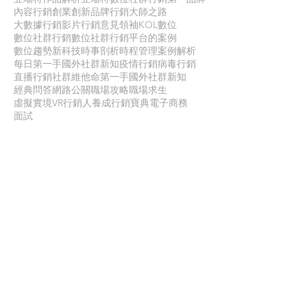
內容行銷
創業創新
品牌行銷
大師之路
大數據行銷
影片行銷
意見領袖KOL
數位
數位社群行銷
數位社群行銷平台的案例
數位趨勢
新科技
時事剖析
時程管理
案例解析
每日第一手國外社群新知
疫情行銷
病毒行銷
直播行銷
社群維他命
第一手國外社群新知
經典問答
網路公關
職場攻略
職場求生
虛擬實境VR
行銷人養成
行銷寶典
電子商務
面試
聯 絡 我 們