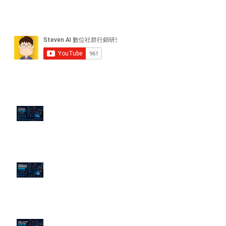
近期貼文
PTT/Dcard 毒性負評如何影響 AI
演算法？
老闆黑歷史洗不掉？高管聲譽重塑
的底層邏輯
企業炎上 24H 急救：AiPR 如何建