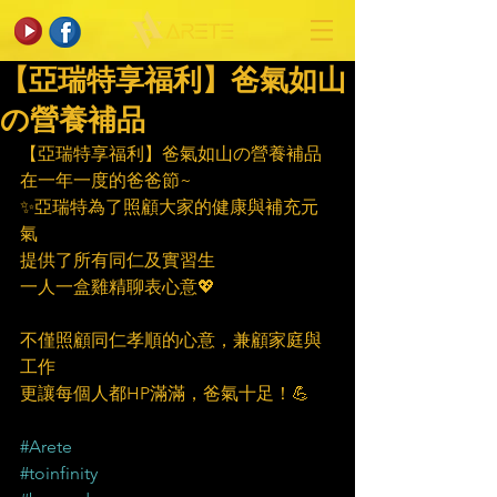
【亞瑞特享福利】爸氣如山
の營養補品
【亞瑞特享福利】爸氣如山の營養補品
在一年一度的爸爸節~
✨亞瑞特為了照顧大家的健康與補充元
氣
提供了所有同仁及實習生
一人一盒雞精聊表心意💖
不僅照顧同仁孝順的心意，兼顧家庭與
工作
更讓每個人都HP滿滿，爸氣十足！💪
#Arete
#toinfinity