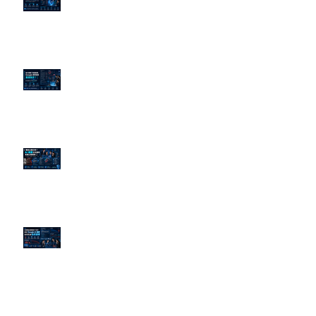
立數位防火牆
為什麼刪了負面新聞，Google 搜
尋還是滿滿負評？
傳統公關已死？AI 摘要正在重寫
危機公關規則
官網流量斷崖下滑！解析 Google
AI 摘要如何吃掉自然搜尋
依日期搜尋文章