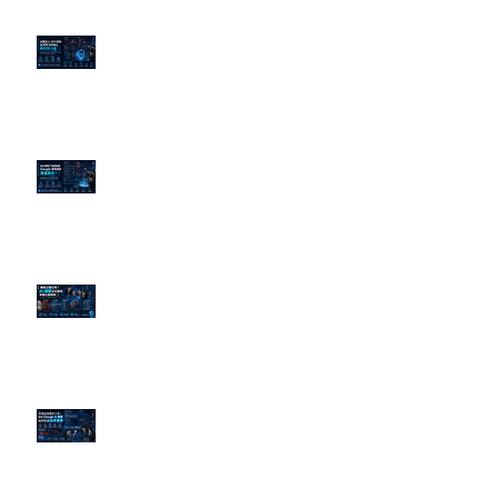
企業炎上 24H 急救：AiPR 如何建
立數位防火牆
為什麼刪了負面新聞，Google 搜
尋還是滿滿負評？
傳統公關已死？AI 摘要正在重寫
危機公關規則
官網流量斷崖下滑！解析 Google
AI 摘要如何吃掉自然搜尋