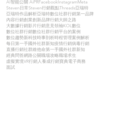
AI智能公關 AiPR
Facebook
Instagram
Meta
Steven日常
Steven行銷觀點
Threads
亞瑞特
亞瑞特作品解析
亞瑞特數位社群行銷第一品牌
內容行銷
創業創新
品牌行銷
大師之路
大數據行銷
影片行銷
意見領袖KOL
數位
數位社群行銷
數位社群行銷平台的案例
數位趨勢
新科技
時事剖析
時程管理
案例解析
每日第一手國外社群新知
疫情行銷
病毒行銷
直播行銷
社群維他命
第一手國外社群新知
經典問答
網路公關
職場攻略
職場求生
虛擬實境VR
行銷人養成
行銷寶典
電子商務
面試