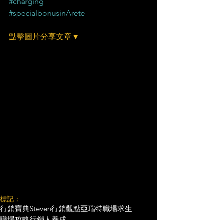
#charging
#specialbonusinArete
點擊圖片分享文章▼
標記：
行銷寶典
Steven行銷觀點
亞瑞特
職場求生
職場攻略
行銷人養成