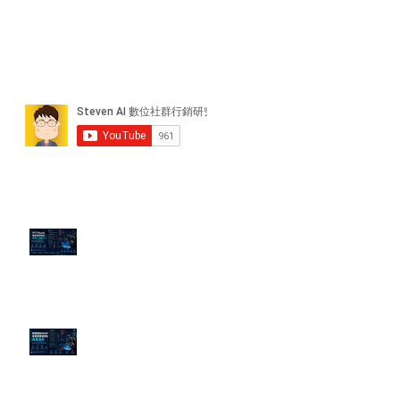
近期貼文
PTT/Dcard 毒性負評如何影響 AI
演算法？
老闆黑歷史洗不掉？高管聲譽重塑
的底層邏輯