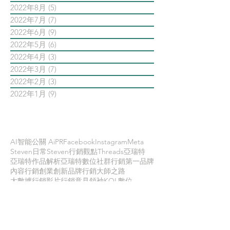
2022年8月
(5)
5 篇文章
2022年7月
(7)
7 篇文章
2022年6月
(9)
9 篇文章
2022年5月
(6)
6 篇文章
2022年4月
(3)
3 篇文章
2022年3月
(7)
7 篇文章
2022年2月
(3)
3 篇文章
2022年1月
(9)
9 篇文章
依標籤搜尋文章
AI智能公關 AiPR
Facebook
Instagram
Meta
Steven日常
Steven行銷觀點
Threads
亞瑞特
亞瑞特作品解析
亞瑞特數位社群行銷第一品牌
內容行銷
創業創新
品牌行銷
大師之路
大數據行銷
影片行銷
意見領袖KOL
數位
數位社群行銷
數位社群行銷平台的案例
數位趨勢
新科技
時事剖析
時程管理
案例解析
每日第一手國外社群新知
疫情行銷
病毒行銷
直播行銷
社群維他命
第一手國外社群新知
經典問答
網路公關
職場攻略
職場求生