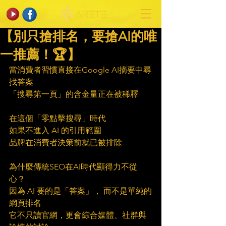
【別只搶排名，要搶AI的唯
一推薦！🏆】
當消費者習慣直接在Google AI摘要中尋
找答案
「搜尋第一頁」的含金量正在被稀釋
在這個「零點擊搜尋」時代
如果不進入 AI 的引用範圍
品牌在消費者決策前就已被排除
為什麼傳統SEO在AI時代顯得力不從
心？
因為 AI 要的是「答案」， 而不是單純的
網頁排名
它不只讀官網，更會綜合媒體、社群與