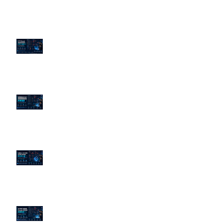
近期貼文
PTT/Dcard 毒性負評如何影響 AI
演算法？
老闆黑歷史洗不掉？高管聲譽重塑
的底層邏輯
企業炎上 24H 急救：AiPR 如何建
立數位防火牆
為什麼刪了負面新聞，Google 搜
尋還是滿滿負評？