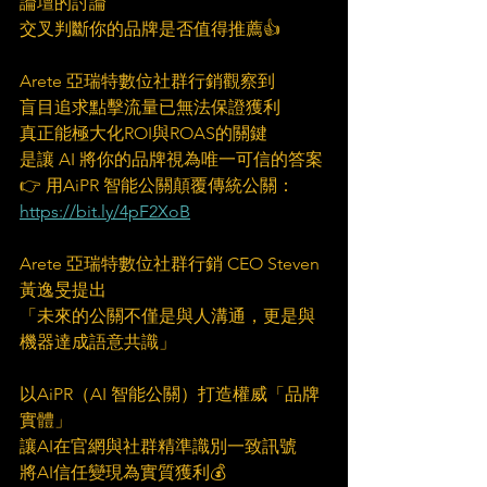
論壇的討論
交叉判斷你的品牌是否值得推薦👍
Arete 亞瑞特數位社群行銷觀察到
盲目追求點擊流量已無法保證獲利
真正能極大化ROI與ROAS的關鍵
是讓 AI 將你的品牌視為唯一可信的答案
👉 用AiPR 智能公關顛覆傳統公關：
https://bit.ly/4pF2XoB
Arete 亞瑞特數位社群行銷 CEO Steven 
黃逸旻提出
「未來的公關不僅是與人溝通，更是與
機器達成語意共識」
以AiPR（AI 智能公關）打造權威「品牌
實體」
讓AI在官網與社群精準識別一致訊號
將AI信任變現為實質獲利💰