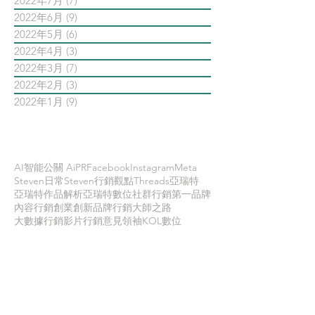
2022年7月
(7)
7 篇文章
2022年6月
(9)
9 篇文章
2022年5月
(6)
6 篇文章
2022年4月
(3)
3 篇文章
2022年3月
(7)
7 篇文章
2022年2月
(3)
3 篇文章
2022年1月
(9)
9 篇文章
依標籤搜尋文章
AI智能公關 AiPR
Facebook
Instagram
Meta
Steven日常
Steven行銷觀點
Threads
亞瑞特
亞瑞特作品解析
亞瑞特數位社群行銷第一品牌
內容行銷
創業創新
品牌行銷
大師之路
大數據行銷
影片行銷
意見領袖KOL
數位
數位社群行銷
數位社群行銷平台的案例
數位趨勢
新科技
時事剖析
時程管理
案例解析
每日第一手國外社群新知
疫情行銷
病毒行銷
直播行銷
社群維他命
第一手國外社群新知
經典問答
網路公關
職場攻略
職場求生
虛擬實境VR
行銷人養成
行銷寶典
電子商務
面試