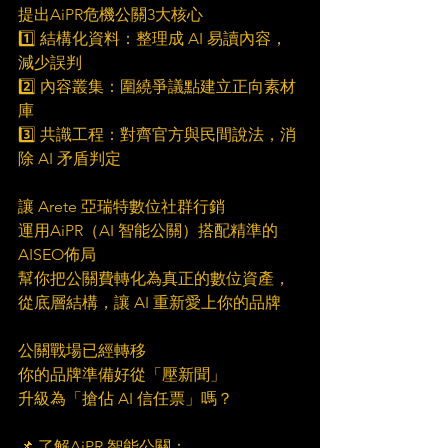
提出AiPR危機公關3大核心
1️⃣ 結構化資料：整理成 AI 易讀內容，
減少誤判
2️⃣ 內容叢集：圍繞爭議點建立正向素材
庫
3️⃣ 共識工程：對齊官方與民間說法，消
除 AI 矛盾判定
讓 Arete 亞瑞特數位社群行銷
運用AiPR（AI 智能公關）搭配精準的
AISEO佈局
幫你把公關費轉化為真正的數位資產，
從底層結構，讓 AI 重新愛上你的品牌
公關戰場已經轉移
你的品牌準備好從「壓新聞」
升級為「搶佔 AI 信任票」嗎？
📌 了解AiPR 智能公關：