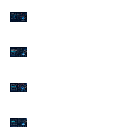
PTT/Dcard 毒性負評如何影響 AI
演算法？
老闆黑歷史洗不掉？高管聲譽重塑
的底層邏輯
企業炎上 24H 急救：AiPR 如何建
立數位防火牆
為什麼刪了負面新聞，Google 搜
尋還是滿滿負評？