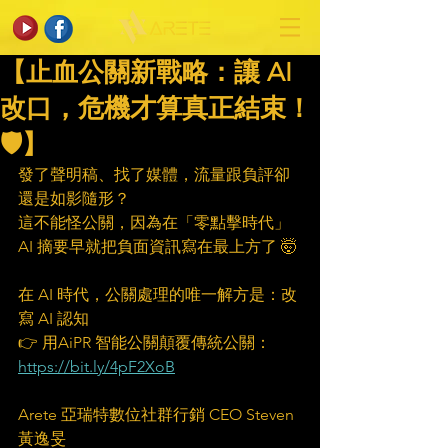
【止血公關新戰略：讓 AI
改口，危機才算真正結束！
🛡️】
發了聲明稿、找了媒體，流量跟負評卻
還是如影隨形？ 
這不能怪公關，因為在「零點擊時代」
AI 摘要早就把負面資訊寫在最上方了 🤯
在 AI 時代，公關處理的唯一解方是：改
寫 AI 認知
👉 用AiPR 智能公關顛覆傳統公關：
https://bit.ly/4pF2XoB
Arete 亞瑞特數位社群行銷 CEO Steven 
黃逸旻 