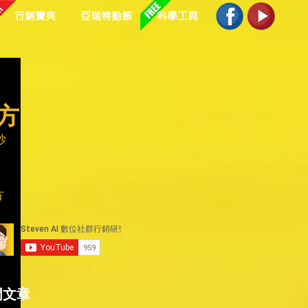
行銷寶典
亞瑞特動態
科學工具
方​
妙
方
門文章