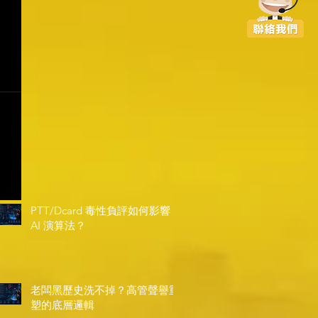
PTT/Dcard 毒性負評如何影響
AI 演算法？
老闆黑歷史洗不掉？高管聲譽重
塑的底層邏輯