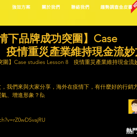
目
強效方案
關於我們
聯絡我們
趨勢調查金皮書
情下品牌成功突圍】Case
son 8 疫情重災產業維持現金流妙
Case studies Lesson 8　疫情重災產業維持現金流
文，我們來與大家分享，海外在疫情下，有什麼好的行銷
、增進形象？🙋​
ch?v=rZ0wDSvajRU​
熱