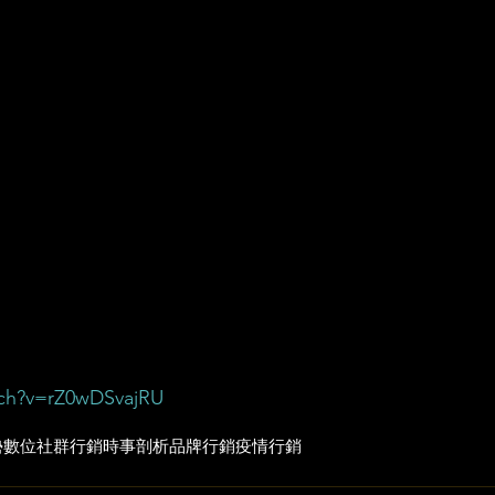
ch?v=rZ0wDSvajRU​
勢
數位社群行銷
時事剖析
品牌行銷
疫情行銷