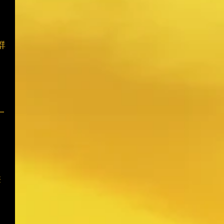
群
一
華
、