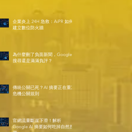
企業炎上 24H 急救：AiPR 如何
建立數位防火牆
為什麼刪了負面新聞，Google
搜尋還是滿滿負評？
傳統公關已死？AI 摘要正在重寫
危機公關規則
官網流量斷崖下滑！解析
Google AI 摘要如何吃掉自然搜