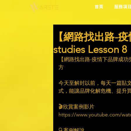
首頁
服務項
【網路找出路-疫
studies Les
【網路找出路-疫情下品牌成功突圍】
方​
　​
今天至解封以前，每天一篇貼
式，能讓品牌化解危機、提升買氣
　​
🎬欣賞案例影片​
https://www.youtube.com/wat
　​
🔍案例解說​