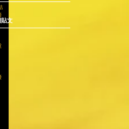
結
籌
期貼文
重
優
，