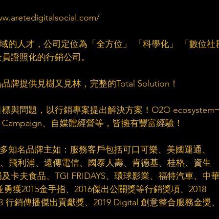
tedigitalsocial.com/​
群領域的人才，公司定位為「全方位」 「科學化」 「數位社
員證照化的行銷公司。​
供見樹又見林，完整的Total Solution！​
與問題，以行銷專案提出解決方案！O2O ecosystem
ampaign、自媒體經營等，皆擁有豐富經驗！​
服務眾多知名品牌主如：服務客戶包括可口可樂、美國運通、
1、HTC、飛利浦、遠傳電信、國泰人壽、肯德基、桂格、資生
卡夫食品、TGI FRIDAYS、環球影業、福特汽車、中
.. 並勇獲2015金手指、2016傑出公關獎等行銷獎項、2018 
18 行銷傳播傑出貢獻獎、2019 Digital 創意整合服務金獎