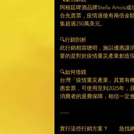
阿根廷啤酒品牌Stella Art
合先賣票，疫情過後有兩倍金額
集超過250萬美元。​
　​
🔍行銷剖析​
此行銷相當聰明，施以優惠讓
要的是對於疫情重災產業創造現
　​
🔍如何借鏡​
台灣「疫情重災產業」其實有
惠套票，可使用至到2025年
消費者的退費保障，相信一定會
　​
-----​
　​
實行這些行銷方案？　　急找網