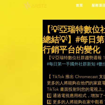
首頁
服務項
【💡亞瑞特數位社群
總結💡】#每日
行銷平台的變化
【💡亞瑞特數位社群趨勢週報 1/1
#每日第一手國外社群新知
#數
【 TikTok 推出 Chromecast
更多的人將能夠在他們的家庭電視
TikTok 畫面投射到您的電視上
1️⃣ 通過電視應用程式，增加了
2️⃣ 更多的人將能夠在家中觀看 Ti