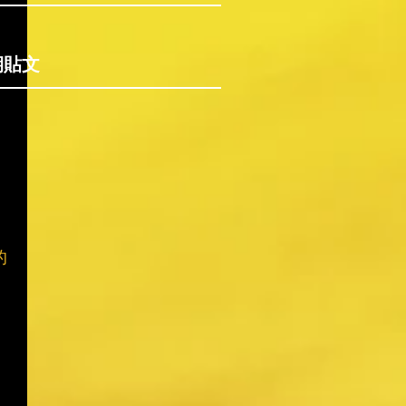
期貼文
的