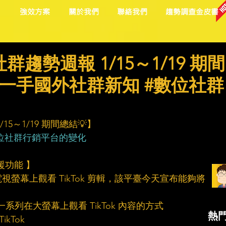
目
強效方案
關於我們
聯絡我們
趨勢調查金皮書
趨勢週報 1/15～1/19 期間
第一手國外社群新知 #數位社群
5～1/19 期間總結💡】
位社群行銷平台的變化
 支援功能 】
螢幕上觀看 TikTok 剪輯，該平臺今天宣布能夠將 
。
一系列在大螢幕上觀看 TikTok 內容的方式
熱
kTok