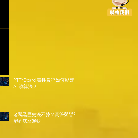
PTT/Dcard 毒性負評如何影響
AI 演算法？
老闆黑歷史洗不掉？高管聲譽重
塑的底層邏輯