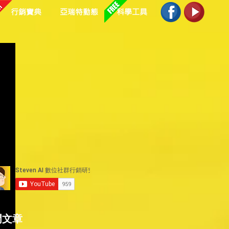
行銷寶典
亞瑞特動態
科學工具
門文章