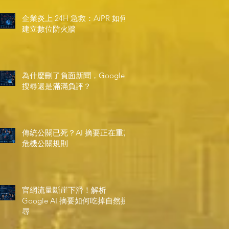
企業炎上 24H 急救：AiPR 如何
建立數位防火牆
為什麼刪了負面新聞，Google
搜尋還是滿滿負評？
傳統公關已死？AI 摘要正在重寫
危機公關規則
官網流量斷崖下滑！解析
Google AI 摘要如何吃掉自然搜
尋