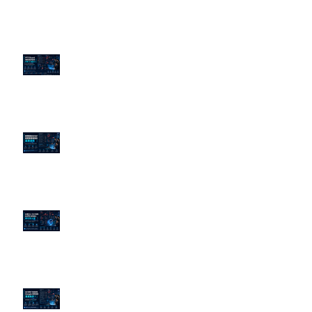
近期貼文
PTT/Dcard 毒性負評如何影響 AI
演算法？
老闆黑歷史洗不掉？高管聲譽重塑
的底層邏輯
企業炎上 24H 急救：AiPR 如何建
立數位防火牆
為什麼刪了負面新聞，Google 搜
尋還是滿滿負評？