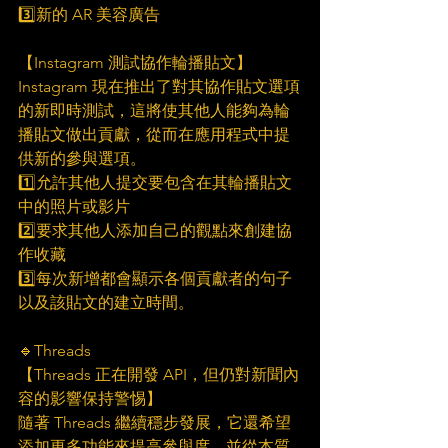
3️⃣新的 AR 美容廣告
【Instagram 測試協作輪播貼文】
Instagram 現在推出了對其協作貼文選項
的新即時測試，這將使其他人能夠為輪
播貼文做出貢獻，從而在應用程式中提
供新的參與選項。
1️⃣允許其他人提交要包含在其輪播貼文
中的照片或影片
2️⃣要求其他人添加自己的觀點來創建協
作收藏
3️⃣每次新增都會顯示各個貢獻者的句子
以及該貼文的建立時間。
🔹Threads
【Threads 正在開發 API，但仍對新聞內
容的影響保持警惕】
隨著 Threads 繼續穩步發展，它還希望
添加更多功能來提高參與度，並從本質