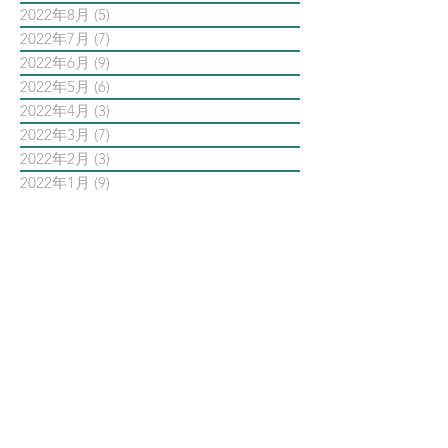
2022年8月
(5)
5 篇文章
2022年7月
(7)
7 篇文章
2022年6月
(9)
9 篇文章
2022年5月
(6)
6 篇文章
2022年4月
(3)
3 篇文章
2022年3月
(7)
7 篇文章
2022年2月
(3)
3 篇文章
2022年1月
(9)
9 篇文章
依標籤搜尋文章
AI智能公關 AiPR
Facebook
Instagram
Meta
Steven日常
Steven行銷觀點
Threads
亞瑞特
亞瑞特作品解析
亞瑞特數位社群行銷第一品牌
內容行銷
創業創新
品牌行銷
大師之路
大數據行銷
影片行銷
意見領袖KOL
數位
數位社群行銷
數位社群行銷平台的案例
數位趨勢
新科技
時事剖析
時程管理
案例解析
每日第一手國外社群新知
疫情行銷
病毒行銷
直播行銷
社群維他命
第一手國外社群新知
經典問答
網路公關
職場攻略
職場求生