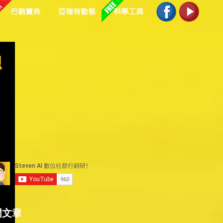
行銷寶典
亞瑞特動態
科學工具
總
節
門文章