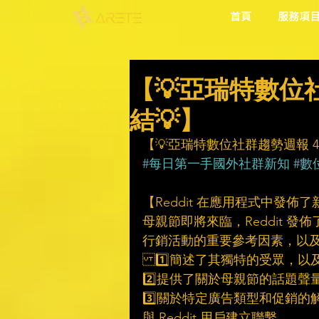
首頁
服務項
【💡亞瑞特數位社群
結💡】
【💡亞瑞特數位社群趨勢週報 4/3
#每日第一手國外社群新知
#數
【Reddit 在應用程式中發佈
母親節即將來臨，Reddit 發
行銷活動的重要參考因素，以及在
1️⃣簡述了其獨特的受眾，以
2️⃣提供了關於母親節的話題
3️⃣關於特定廣告類型和促銷
與 Reddit 用戶建立聯繫