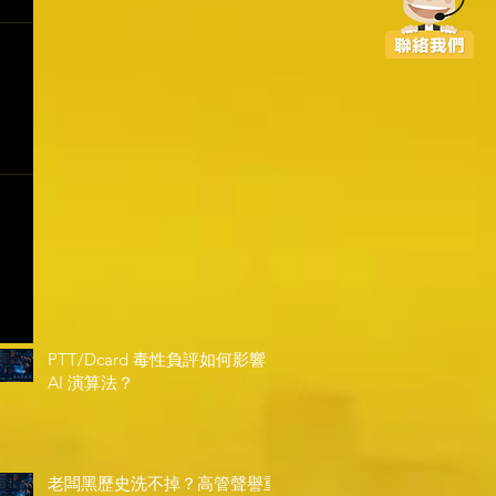
PTT/Dcard 毒性負評如何影響
AI 演算法？
老闆黑歷史洗不掉？高管聲譽重