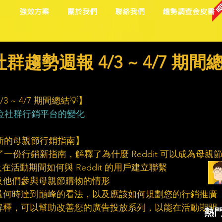
目
強效方案
關於我們
聯絡我們
趨勢調查金皮書
趨勢週報 4/3 ~ 4/7 期間
 ~ 4/7 期間總結💡】
位社群行銷平台的變化
了新的母親節行銷指南】
佈了一份行銷新指南，解釋了為什麼 Reddit 可以成為母親
活動期間如何與 Reddit 的用戶建立聯繫
及他們參與母親節購物的情形
聲量何時達到巔峰的看法，以及應該如何規劃您的行銷推廣
的解釋，可以幫助改善您的廣告投放系列，以能在活動期間
熱