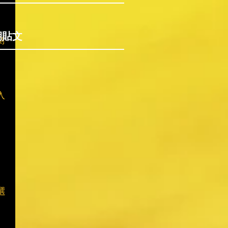
期貼文
測
 
入
選