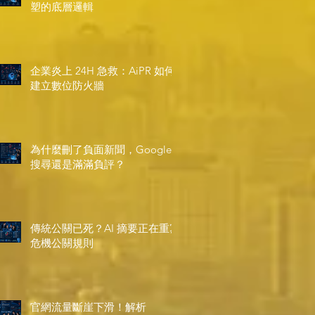
塑的底層邏輯
企業炎上 24H 急救：AiPR 如何
建立數位防火牆
為什麼刪了負面新聞，Google
搜尋還是滿滿負評？
傳統公關已死？AI 摘要正在重寫
危機公關規則
官網流量斷崖下滑！解析