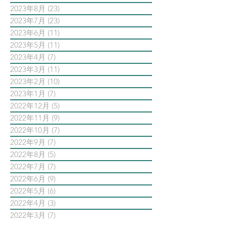
2023年8月
(23)
23 篇文章
2023年7月
(23)
23 篇文章
2023年6月
(11)
11 篇文章
2023年5月
(11)
11 篇文章
2023年4月
(7)
7 篇文章
2023年3月
(11)
11 篇文章
2023年2月
(10)
10 篇文章
2023年1月
(7)
7 篇文章
2022年12月
(5)
5 篇文章
2022年11月
(9)
9 篇文章
2022年10月
(7)
7 篇文章
2022年9月
(7)
7 篇文章
2022年8月
(5)
5 篇文章
2022年7月
(7)
7 篇文章
2022年6月
(9)
9 篇文章
2022年5月
(6)
6 篇文章
2022年4月
(3)
3 篇文章
2022年3月
(7)
7 篇文章