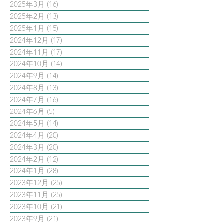
2025年3月
(16)
16 篇文章
2025年2月
(13)
13 篇文章
2025年1月
(15)
15 篇文章
2024年12月
(17)
17 篇文章
2024年11月
(17)
17 篇文章
2024年10月
(14)
14 篇文章
2024年9月
(14)
14 篇文章
2024年8月
(13)
13 篇文章
2024年7月
(16)
16 篇文章
2024年6月
(5)
5 篇文章
2024年5月
(14)
14 篇文章
2024年4月
(20)
20 篇文章
2024年3月
(20)
20 篇文章
2024年2月
(12)
12 篇文章
2024年1月
(28)
28 篇文章
2023年12月
(25)
25 篇文章
2023年11月
(25)
25 篇文章
2023年10月
(21)
21 篇文章
2023年9月
(21)
21 篇文章