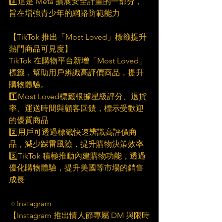
3️⃣這是 Meta 擴展安全計畫的一部分，
旨在增強青少年的網路防範能力
【TikTok 推出「Most Loved」標籤提升
熱門商品可見度】
TikTok 在購物平台新增「Most Loved」
標籤，幫助用戶辨識高評價商品，提升
購物體驗。
1️⃣Most Loved標籤根據星級評分、退貨
率、運送時間與顧客回饋，標示受歡迎
的優質商品
2️⃣用戶可透過標籤快速辨識高評價商
品，減少踩雷風險，提升購物決策效率
3️⃣TikTok 積極推動內建購物功能，透過
優化購物體驗，提升美國等市場的銷售
成長
🔹Instagram
【Instagram 推出情人節專屬 DM 與限時