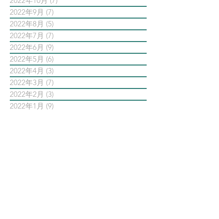
2022年10月
(7)
7 篇文章
2022年9月
(7)
7 篇文章
2022年8月
(5)
5 篇文章
2022年7月
(7)
7 篇文章
2022年6月
(9)
9 篇文章
2022年5月
(6)
6 篇文章
2022年4月
(3)
3 篇文章
2022年3月
(7)
7 篇文章
2022年2月
(3)
3 篇文章
2022年1月
(9)
9 篇文章
依標籤搜尋文章
AI智能公關 AiPR
Facebook
Instagram
Meta
Steven日常
Steven行銷觀點
Threads
亞瑞特
亞瑞特作品解析
亞瑞特數位社群行銷第一品牌
內容行銷
創業創新
品牌行銷
大師之路
大數據行銷
影片行銷
意見領袖KOL
數位
數位社群行銷
數位社群行銷平台的案例
數位趨勢
新科技
時事剖析
時程管理
案例解析
每日第一手國外社群新知
疫情行銷
病毒行銷