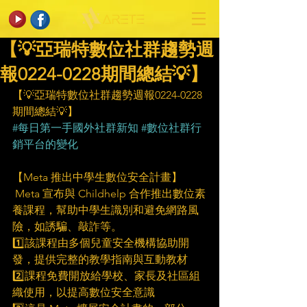
【💡亞瑞特數位社群趨勢週
報0224-0228期間總結💡】
【💡亞瑞特數位社群趨勢週報0224-0228
期間總結💡】
#每日第一手國外社群新知
#數位社群行
銷平台的變化
【Meta 推出中學生數位安全計畫】
 Meta 宣布與 Childhelp 合作推出數位素
養課程，幫助中學生識別和避免網路風
險，如誘騙、敲詐等。
1️⃣該課程由多個兒童安全機構協助開
發，提供完整的教學指南與互動教材
2️⃣課程免費開放給學校、家長及社區組
織使用，以提高數位安全意識