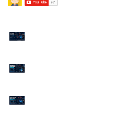
近期貼文
PTT/Dcard 毒性負評如何影響 AI
演算法？
老闆黑歷史洗不掉？高管聲譽重塑
的底層邏輯
企業炎上 24H 急救：AiPR 如何建
立數位防火牆