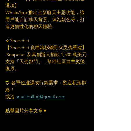
選項】
WhatsApp 推出全新聊天主題功能，讓
用戶能自訂聊天背景、氣泡顏色等，打
造更個性化的聊天體驗
🔹Snapchat
【Snapchat 資助洛杉磯野火災後重建】
 Snapchat 及其創辦人捐款 1,500 萬美元
支持「天使部門」，幫助社區自主災後
復原。
🤝 各單位邀課或行銷需求：歡迎私訊聯
絡！
或洽 
smallballmj@gmail.com
點擊圖片分享文章▼