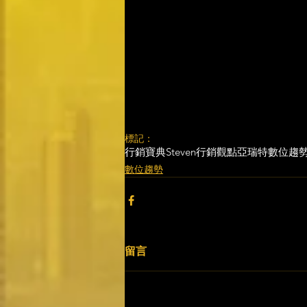
標記：
行銷寶典
Steven行銷觀點
亞瑞特
數位趨
數位趨勢
留言