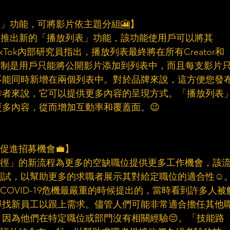
列表」功能，可將影片依主題分組🎦】
者一起推出新的「播放列表」功能，該功能使用戶可以將其
ikTok內部研究員指出，播放列表最終將在所有Creator和
內容限制是用戶只能將公開影片添加到列表中，而且每支影片
不能同時新增在兩個列表中。對於品牌來說，這方便您發
作者來說，它可以提供更多內容的呈現方式。「播放列表
多內容，從而增加互動率和覆蓋面。😉
以促進招募機會💼】
技能路徑」的新流程為更多的空缺職位提供更多工作機會，該
試，以幫助更多的求職者展示其對給定職位的適合性☺️
去年COVID-19危機最嚴重的時候提出的，當時看到許多人被
尋找新員工以跟上需求。儘管人們可能非常適合擔任其他
因為他們在特定職位或部門沒有相關經驗😔。「技能路