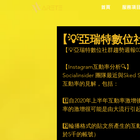
首頁
服務項
【💡亞瑞特數位社群
【💡亞瑞特數位社群趨勢週報0322
【Instagram互動率分析🔍】
Socialinsider 團隊最近與Sk
互動率的見解，包括：
1️⃣自2020年上半年互動率激增
率的激增很可能是由大流行引起
2️⃣輪播格式的貼文所產生的
於5千的帳號）