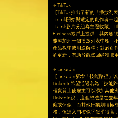
🔹TikTok
【TikTok推出了新的「播放
TikTok開始與選定的創作
TikTok影片分組為主題收藏。T
Business帳戶上提供，其
能添加到一個播放列表中📃，
產品教學或用途解釋；對於創
的更新，有助於觀眾回頭獲取更
🔹LinkedIn
【LinkedIn新增「技能路徑」
LinkedIn希望通過名為「
程實質上使雇主可以添加其他測
LinkedIn說，這個想法是在
僱或休假，而其他行業則積極
務，但進入門檻似乎似乎很高，