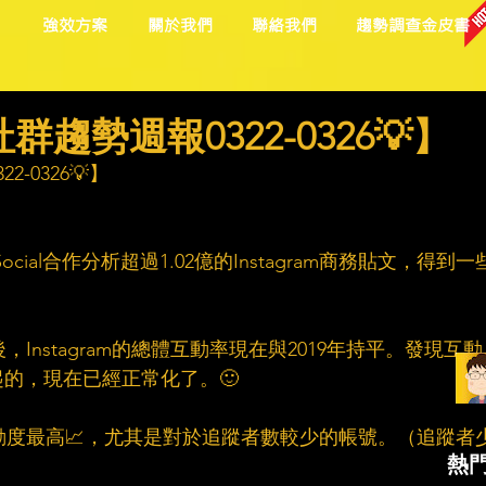
目
強效方案
關於我們
聯絡我們
趨勢調查金皮書
趨勢週報0322-0326💡】
-0326💡】
ed Social合作分析超過1.02億的Instagram商務貼文，得到一
後，Instagram的總體互動率現在與2019年持平。發現互動
的，現在已經正常化了。🙂
互動度最高📈，尤其是對於追蹤者數較少的帳號。（追蹤者
熱