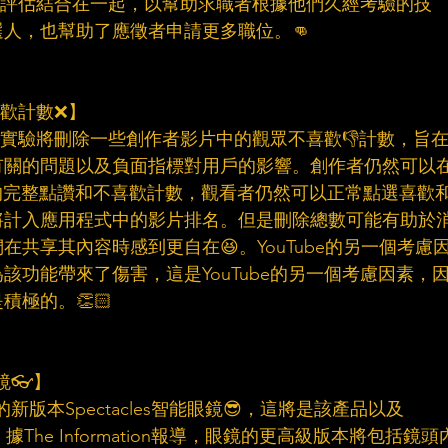
與技能評估結合在一起，以幫助求職者根據他們久經考驗的技
人，也幫助了應徵者申請更多職位。👊
喜歡計數❌】
，該實驗將刪除一些創作者影片中的觀眾不喜歡👎計數，旨
有關的問題以及負面指標對用戶的影響。創作者仍然可以
到👁他們的完整點讚和不喜歡計數，觀看者仍然可以正常點選喜歡
將計入應用程式中的影片排名。但是刪除總數可能有助於
共享其內容時感到更自在😆。YouTube的另一個考慮
該功能帶來了傷害，這是YouTube的另一個考慮因素，
極的。👏🏻
鏡👓】
R的新版本Spectacles智能眼鏡😎，這將是該產品以及
。據The Information報導，眼鏡的更高級版本將包括鏡頭