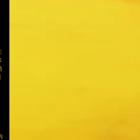
在
在
和
消
因
因
內