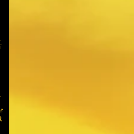
只
布
」
流
。
解
職