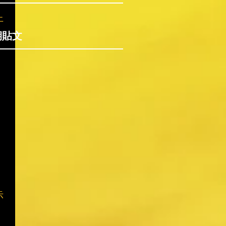
上
期貼文
示