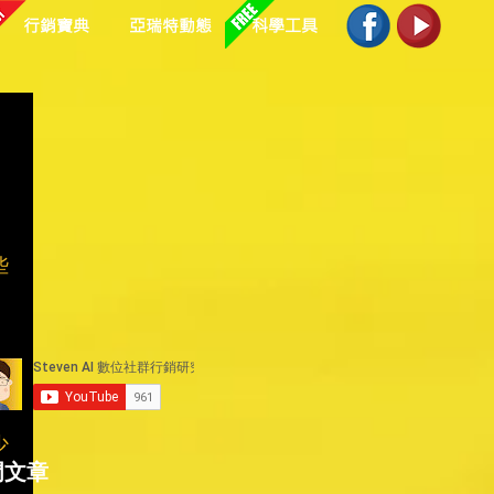
行銷寶典
亞瑞特動態
科學工具
些
少
門文章