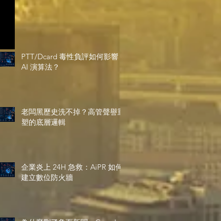
PTT/Dcard 毒性負評如何影響
AI 演算法？
老闆黑歷史洗不掉？高管聲譽重
塑的底層邏輯
企業炎上 24H 急救：AiPR 如何
建立數位防火牆