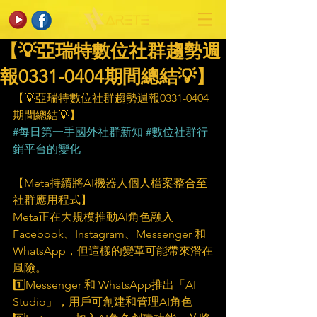
【💡亞瑞特數位社群趨勢週
報0331-0404期間總結💡】
【💡亞瑞特數位社群趨勢週報0331-0404
期間總結💡】
#每日第一手國外社群新知
#數位社群行
銷平台的變化
【Meta持續將AI機器人個人檔案整合至
社群應用程式】     
Meta正在大規模推動AI角色融入 
Facebook、Instagram、Messenger 和 
WhatsApp，但這樣的變革可能帶來潛在
風險。
1️⃣Messenger 和 WhatsApp推出「AI 
Studio」，用戶可創建和管理AI角色