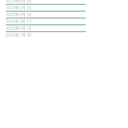
2022年6月
(9)
9 篇文章
2022年5月
(6)
6 篇文章
2022年4月
(3)
3 篇文章
2022年3月
(7)
7 篇文章
2022年2月
(3)
3 篇文章
2022年1月
(9)
9 篇文章
依標籤搜尋文章
AI智能公關 AiPR
Facebook
Instagram
Meta
Steven日常
Steven行銷觀點
Threads
亞瑞特
亞瑞特作品解析
亞瑞特數位社群行銷第一品牌
內容行銷
創業創新
品牌行銷
大師之路
大數據行銷
影片行銷
意見領袖KOL
數位
數位社群行銷
數位社群行銷平台的案例
數位趨勢
新科技
時事剖析
時程管理
案例解析
每日第一手國外社群新知
疫情行銷
病毒行銷
直播行銷
社群維他命
第一手國外社群新知
經典問答
網路公關
職場攻略
職場求生
虛擬實境VR
行銷人養成
行銷寶典
電子商務
面試