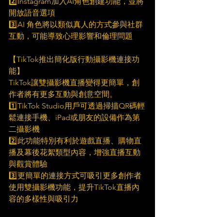
2️⃣Instagram加入AI角色創建功能，並將
開放語音選項
3️⃣AI 角色將以類似真人的方式參與社群
互動，可能導致心理影響和倫理問題
【TikTok推出簡化版行動攝影機連接功
能】     
TikTok讓雙攝影機直播變得更簡單，創
作者將有更多互動與創意空間。
1️⃣TikTok Studio用戶可透過掃描QR碼輕
鬆連接手機、iPad或朋友的設備作為第
二攝影機
2️⃣此功能特別有利於遊戲直播、購物直
播及幕後花絮類型內容，增強直播互動
與觀賞體驗
3️⃣更簡單的連接方式可吸引更多創作者
使用雙攝影機功能，提升TikTok直播內
容的多樣性與吸引力