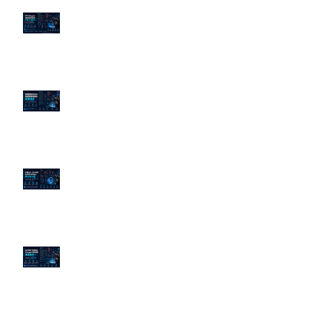
PTT/Dcard 毒性負評如何影響 AI
演算法？
老闆黑歷史洗不掉？高管聲譽重塑
的底層邏輯
企業炎上 24H 急救：AiPR 如何建
立數位防火牆
為什麼刪了負面新聞，Google 搜
尋還是滿滿負評？