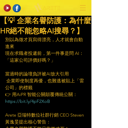
【💡 企業名譽防護：為什麼
HR絕不能忽略AI搜尋？】
別以為徵才頁寫得漂亮，人才就會自動
進來
現在求職者投遞前，第一件事是問 AI：
「這家公司評價好嗎？」
當過時的論壇負評被AI放大引用
 企業即使制度再優，也難逃被貼上「雷
公司」的標籤
👉 用AiPR 智能公關顛覆傳統公關：
https://bit.ly/4pF2XoB
Arete 亞瑞特數位社群行銷 CEO Steven 
黃逸旻提出核心警告：