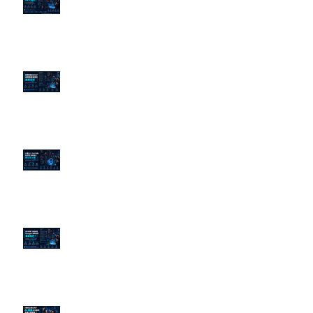
演算法？
老闆黑歷史洗不掉？高管聲譽重塑
的底層邏輯
企業炎上 24H 急救：AiPR 如何建
立數位防火牆
為什麼刪了負面新聞，Google 搜
尋還是滿滿負評？
傳統公關已死？AI 摘要正在重寫