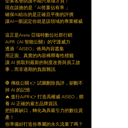
企業名譽防護不能只靠徵才頁！
現在該搶的是「AI答案佔有率 」
確保AI給出的是正確且平衡的評價
讓AI一眼認定你就是該領域的專業權威
這正是Arete 亞瑞特數位社群行銷
AiPR（AI 智能公關）的守護威力
透過「AISEO」佈局內容叢集
用正面、真實的內容稀釋毒性標籤
讓 AI 抓取到最新的制度改善與員工故
事，而非過期的負面雜訊
🛑 傳統公關 👉 試圖刪除負評，卻刪不
掉 AI 的記憶
🔥 進行AiPR 👉 打造高權威 AISEO，餵
養 AI 正確的雇主品牌資訊
把招募缺口，轉化為具吸引力的數位資
產！
你準備好打造你專屬的永久流量了嗎？