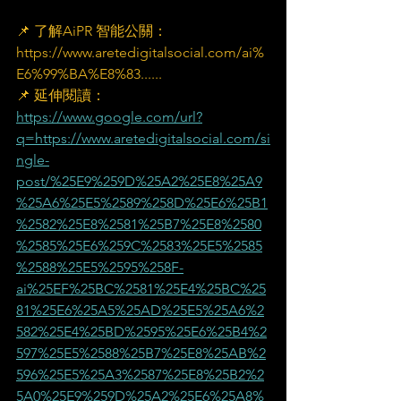
📌 了解AiPR 智能公關：
https://www.aretedigitalsocial.com/ai%
E6%99%BA%E8%83......
📌 延伸閱讀：
https://www.google.com/url?
q=https://www.aretedigitalsocial.com/si
ngle-
post/%25E9%259D%25A2%25E8%25A9
%25A6%25E5%2589%258D%25E6%25B1
%2582%25E8%2581%25B7%25E8%2580
%2585%25E6%259C%2583%25E5%2585
%2588%25E5%2595%258F-
ai%25EF%25BC%2581%25E4%25BC%25
81%25E6%25A5%25AD%25E5%25A6%2
582%25E4%25BD%2595%25E6%25B4%2
597%25E5%2588%25B7%25E8%25AB%2
596%25E5%25A3%2587%25E8%25B2%2
5A0%25E9%259D%25A2%25E6%25A8%