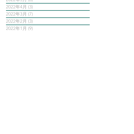
2022年4月
(3)
3 篇文章
2022年3月
(7)
7 篇文章
2022年2月
(3)
3 篇文章
2022年1月
(9)
9 篇文章
依標籤搜尋文章
AI智能公關 AiPR
Facebook
Instagram
Meta
Steven日常
Steven行銷觀點
Threads
亞瑞特
亞瑞特作品解析
亞瑞特數位社群行銷第一品牌
內容行銷
創業創新
品牌行銷
大師之路
大數據行銷
影片行銷
意見領袖KOL
數位
數位社群行銷
數位社群行銷平台的案例
數位趨勢
新科技
時事剖析
時程管理
案例解析
每日第一手國外社群新知
疫情行銷
病毒行銷
直播行銷
社群維他命
第一手國外社群新知
經典問答
網路公關
職場攻略
職場求生
虛擬實境VR
行銷人養成
行銷寶典
電子商務
面試