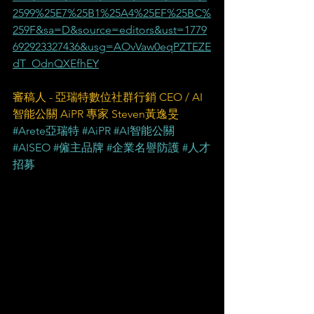
2599%25E7%25B1%25A4%25EF%25BC%
259F&sa=D&source=editors&ust=1779
692923327436&usg=AOvVaw0eqPZTEZE
dT_OdnQXEfhEY
審稿人 - 亞瑞特數位社群行銷 CEO / AI
智能公關 AiPR 專家 Steven黃逸旻
#Arete亞瑞特
#AiPR
#AI智能公關
#AISEO
#僱主品牌
#企業名譽防護
#人才
招募