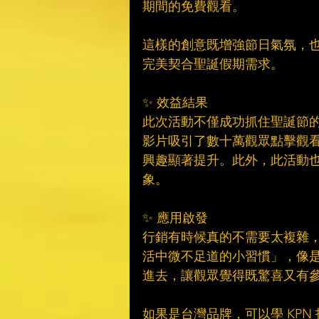
期間的免費觀看。
這樣的創意既增強節日氣氛，也實
完美契合聖誕假期需求。
✨ 效益結果
此次活動不僅成功抓住聖誕節的趨
影片吸引了數十萬觀眾點擊觀
興趣顯著提升。此外，此活動也
象。
✨ 應用啟發
行銷有時候真的不需要太複雜，
活中微不足道的小習慣」，像
進去，讓觀眾覺得既驚喜又有
如果是台灣品牌，可以學 KP