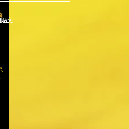
趨
期貼文
娛
與
期