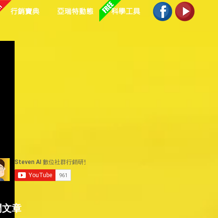
行銷寶典
亞瑞特動態
科學工具
門文章