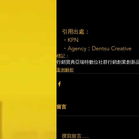
引用出處：
・KPN
・Agency：Dentsu Creative
標記：
行銷寶典
亞瑞特
數位社群行銷
創業創新
案例解析
留言
撰寫留言......