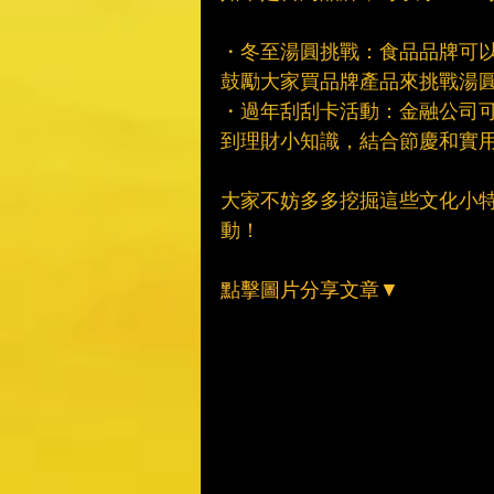
・冬至湯圓挑戰：食品品牌可
鼓勵大家買品牌產品來挑戰湯
・過年刮刮卡活動：金融公司
到理財小知識，結合節慶和實
大家不妨多多挖掘這些文化小
動！
點擊圖片分享文章▼