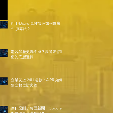
PTT/Dcard 毒性負評如何影響
AI 演算法？
老闆黑歷史洗不掉？高管聲譽重
塑的底層邏輯
企業炎上 24H 急救：AiPR 如何
建立數位防火牆
為什麼刪了負面新聞，Google