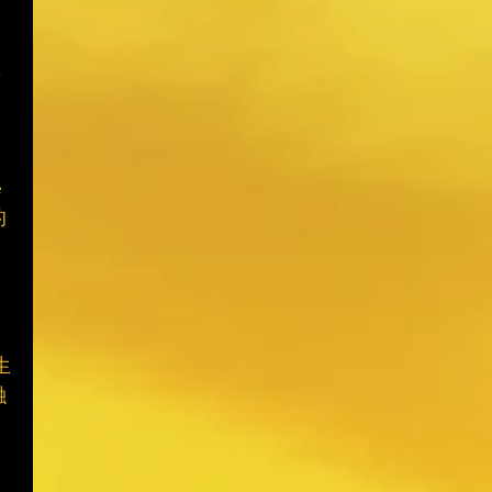
，
 
的
生
融