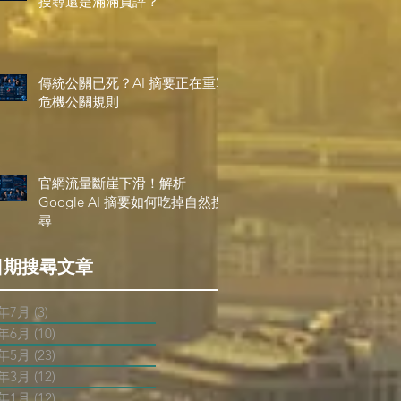
搜尋還是滿滿負評？
傳統公關已死？AI 摘要正在重寫
危機公關規則
官網流量斷崖下滑！解析
Google AI 摘要如何吃掉自然搜
尋
日期搜尋文章
6年7月
(3)
3 篇文章
6年6月
(10)
10 篇文章
6年5月
(23)
23 篇文章
6年3月
(12)
12 篇文章
6年1月
(12)
12 篇文章