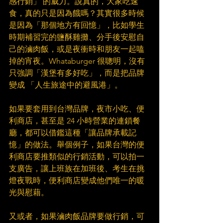
感行銷」 的威力。說真的，大家吃速
食，真的只是因為餓嗎？其實很多時候
是因為「那個地方有回憶」，比如學生
時期補習完的鹽酥雞攤、分手後安慰自
己的滷肉飯，或是夜衝時和朋友一起嗑
掉的宵夜。Whataburger 很聰明，沒有
只強調「漢堡有多好吃」，而是把品牌
變成 「人生旅途中的避風港」。
如果要套用到台灣品牌，夜市小吃、便
利商店，甚至是 24 小時營業的連鎖餐
廳，都可以借鑑這種「讓品牌承載記
憶」的做法。舉個例子，如果台灣的便
利商店要推類似的行銷活動，可以拍一
支廣告，讓上班族在加班後、考生在挑
燈夜戰時，便利商店變成他們唯一的暖
光與慰藉。
又或者，如果滷肉飯品牌要做行銷，可