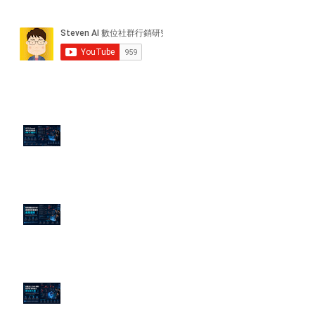
近期貼文
PTT/Dcard 毒性負評如何影響 AI
演算法？
老闆黑歷史洗不掉？高管聲譽重塑
的底層邏輯
企業炎上 24H 急救：AiPR 如何建
立數位防火牆