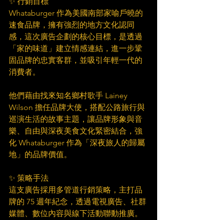
✨ 行銷目標
Whataburger 作為美國南部家喻戶曉的
速食品牌，擁有強烈的地方文化認同
感，這次廣告企劃的核心目標，是透過
「家的味道」建立情感連結，進一步鞏
固品牌的忠實客群，並吸引年輕一代的
消費者。
他們藉由找來知名鄉村歌手 Lainey 
Wilson 擔任品牌大使，搭配公路旅行與
巡演生活的故事主題，讓品牌形象與音
樂、自由與深夜美食文化緊密結合，強
化 Whataburger 作為「深夜旅人的歸屬
地」的品牌價值。
✨ 策略手法
這支廣告採用多管道行銷策略，主打品
牌的 75 週年紀念，透過電視廣告、社群
媒體、數位內容與線下活動聯動推廣。