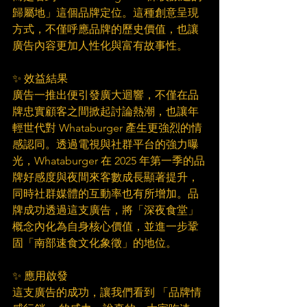
歸屬地」這個品牌定位。這種創意呈現
方式，不僅呼應品牌的歷史價值，也讓
廣告內容更加人性化與富有故事性。
✨ 效益結果
廣告一推出便引發廣大迴響，不僅在品
牌忠實顧客之間掀起討論熱潮，也讓年
輕世代對 Whataburger 產生更強烈的情
感認同。透過電視與社群平台的強力曝
光，Whataburger 在 2025 年第一季的品
牌好感度與夜間來客數成長顯著提升，
同時社群媒體的互動率也有所增加。品
牌成功透過這支廣告，將「深夜食堂」
概念內化為自身核心價值，並進一步鞏
固「南部速食文化象徵」的地位。
✨ 應用啟發
這支廣告的成功，讓我們看到 「品牌情