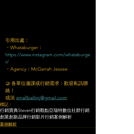
引用出處：
・Whataburger：
https://www.instagram.com/whataburge
r/
・Agency：McGarrah Jessee
🤝 各單位邀課或行銷需求：歡迎私訊聯
絡！
或洽 
smallballmj@gmail.com
標記：
行銷寶典
Steven行銷觀點
亞瑞特
數位社群行銷
創業創新
品牌行銷
影片行銷
案例解析
案例解析