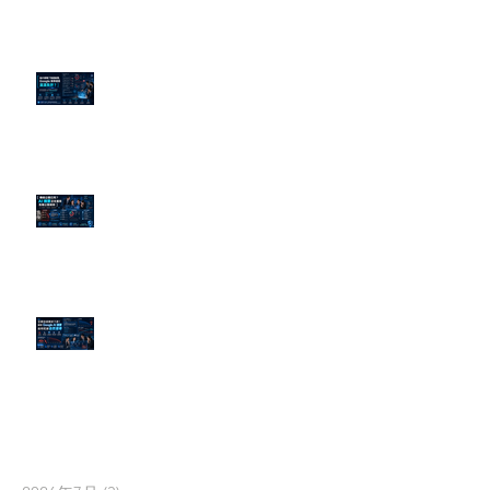
為什麼刪了負面新聞，Google 搜
尋還是滿滿負評？
傳統公關已死？AI 摘要正在重寫
危機公關規則
官網流量斷崖下滑！解析 Google
AI 摘要如何吃掉自然搜尋
依日期搜尋文章