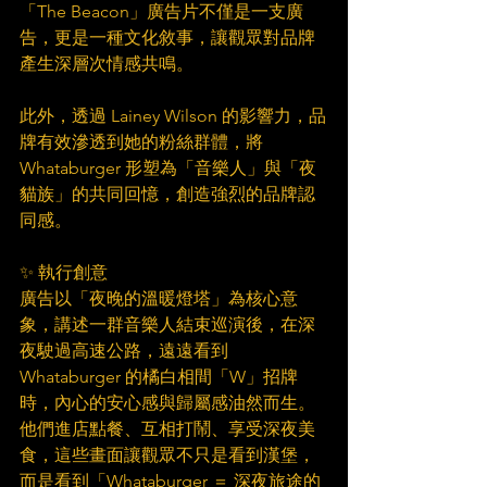
「The Beacon」廣告片不僅是一支廣
告，更是一種文化敘事，讓觀眾對品牌
產生深層次情感共鳴。
此外，透過 Lainey Wilson 的影響力，品
牌有效滲透到她的粉絲群體，將 
Whataburger 形塑為「音樂人」與「夜
貓族」的共同回憶，創造強烈的品牌認
同感。
✨ 執行創意
廣告以「夜晚的溫暖燈塔」為核心意
象，講述一群音樂人結束巡演後，在深
夜駛過高速公路，遠遠看到 
Whataburger 的橘白相間「W」招牌
時，內心的安心感與歸屬感油然而生。
他們進店點餐、互相打鬧、享受深夜美
食，這些畫面讓觀眾不只是看到漢堡，
而是看到「Whataburger ＝ 深夜旅途的