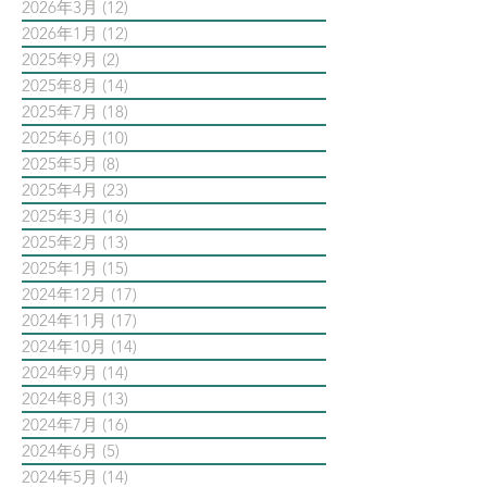
2026年3月
(12)
12 篇文章
2026年1月
(12)
12 篇文章
2025年9月
(2)
2 篇文章
2025年8月
(14)
14 篇文章
2025年7月
(18)
18 篇文章
2025年6月
(10)
10 篇文章
2025年5月
(8)
8 篇文章
2025年4月
(23)
23 篇文章
2025年3月
(16)
16 篇文章
2025年2月
(13)
13 篇文章
2025年1月
(15)
15 篇文章
2024年12月
(17)
17 篇文章
2024年11月
(17)
17 篇文章
2024年10月
(14)
14 篇文章
2024年9月
(14)
14 篇文章
2024年8月
(13)
13 篇文章
2024年7月
(16)
16 篇文章
2024年6月
(5)
5 篇文章
2024年5月
(14)
14 篇文章