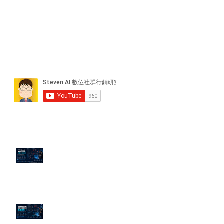
近期貼文
PTT/Dcard 毒性負評如何影響 AI
演算法？
老闆黑歷史洗不掉？高管聲譽重塑
的底層邏輯