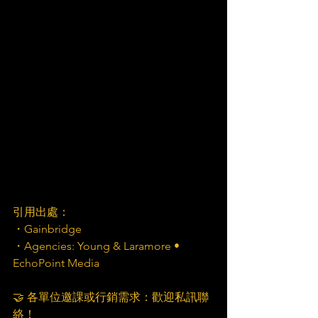
引用出處：
・Gainbridge
・Agencies: Young & Laramore • 
EchoPoint Media
🤝 各單位邀課或行銷需求：歡迎私訊聯
絡！