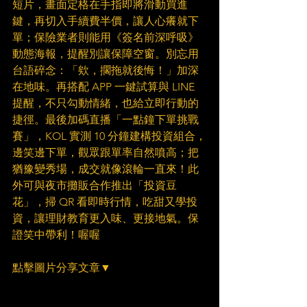
短片，畫面定格在手指即將滑動買進
鍵，再切入手續費半價，讓人心癢就下
單；保險業者則能用《簽名前深呼吸》
動態海報，提醒別讓保障空窗。別忘用
台語碎念：「欸，擱拖就後悔！」加深
在地味。再搭配 APP 一鍵試算與 LINE 
提醒，不只勾動情緒，也給立即行動的
捷徑。最後加碼直播「一點鐘下單挑戰
賽」，KOL 實測 10 分鐘建構投資組合，
邊笑邊下單，觀眾跟單率自然噴高；把
猶豫變秀場，成交就像滾輪一直來！此
外可與夜市攤販合作推出「投資豆
花」，掃 QR 看即時行情，吃甜又學投
資，讓理財教育更入味、更接地氣。保
證笑中帶利！喔喔
點擊圖片分享文章▼