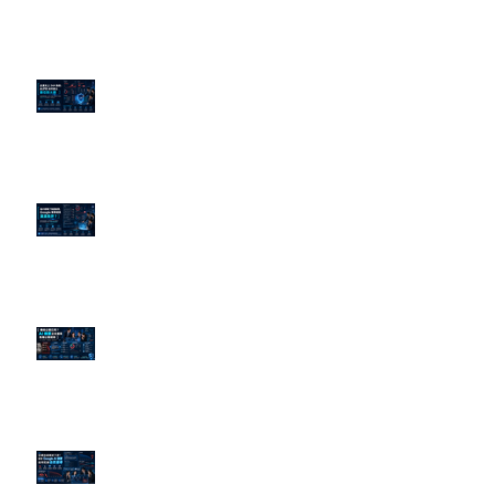
企業炎上 24H 急救：AiPR 如何建
立數位防火牆
為什麼刪了負面新聞，Google 搜
尋還是滿滿負評？
傳統公關已死？AI 摘要正在重寫
危機公關規則
官網流量斷崖下滑！解析 Google
AI 摘要如何吃掉自然搜尋