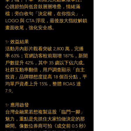
心跳節拍與低音鼓層層堆疊，情緒滿
檔；旁白收句「決定權，在你指尖」，
LOGO 與 CTA 浮現，最後放大指紋解鎖
畫面收尾，強化安全感。
✨ 效益結果
活動月內影片觀看突破 2,800 萬，完播
率 63%；官網訪客較前期增 187%，新開
戶數提升 42%，其中 35 歲以下佔六成。
社群互動率翻倍，用戶調查顯示「自主
投資」品牌聯想度提高 18 個百分點，平
均單戶資產上升 15%，整體 ROAS 達 
7.9。
✨ 應用啟發
台灣金融業若想複製這股「臨門一腳」
魅力，重點是先抓住大家怕做決定的那
瞬間。像數位券商可拍《成交前 0.5 秒》