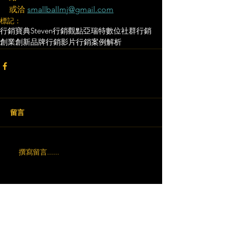
或洽 
smallballmj@gmail.com
標記：
行銷寶典
Steven行銷觀點
亞瑞特
數位社群行銷
創業創新
品牌行銷
影片行銷
案例解析
留言
撰寫留言......