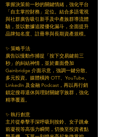
掌握決策前一秒的關鍵情緒，強化平台
「自主掌控財務」定位。結合多語電視
與社群廣告吸引新手及中產族群導流體
驗，並以數據追蹤優化漏斗，全面提升
品牌知名度、註冊率與長期資產規模。
✨ 策略手法
廣告以慢動作捕捉「按下交易鍵前三
秒」的糾結神情，並於畫面疊加 
Gainbridge 介面示意，強調一鍵分散、
多元投資。媒體橫跨 OTT、YouTube、
LinkedIn 及金融 Podcast，再以再行銷
鎖定搜尋退休與理財關鍵字族群，強化
精準覆蓋。
✨ 執行創意
主片從拳擊手深呼吸到按鈴、女子跳傘
前凝視等高張力瞬間，切換至投資者點
擊手機，下單一刻燈光亮起象徵掌控。