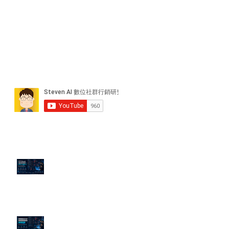
近期貼文
PTT/Dcard 毒性負評如何影響 AI
演算法？
老闆黑歷史洗不掉？高管聲譽重塑