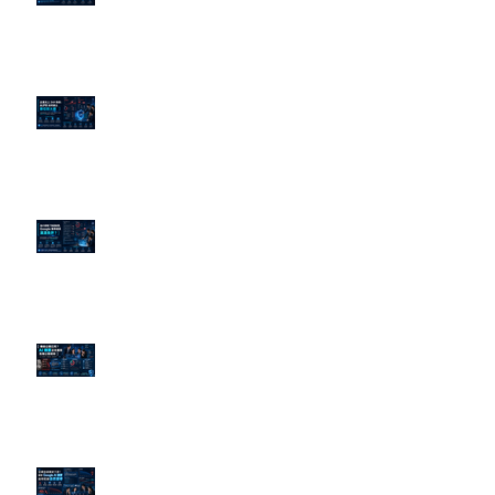
的底層邏輯
企業炎上 24H 急救：AiPR 如何建
立數位防火牆
為什麼刪了負面新聞，Google 搜
尋還是滿滿負評？
傳統公關已死？AI 摘要正在重寫
危機公關規則
官網流量斷崖下滑！解析 Google