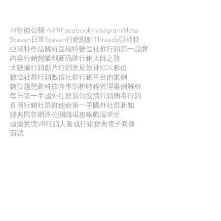
依標籤搜尋文章
AI智能公關 AiPR
Facebook
Instagram
Meta
Steven日常
Steven行銷觀點
Threads
亞瑞特
亞瑞特作品解析
亞瑞特數位社群行銷第一品牌
內容行銷
創業創新
品牌行銷
大師之路
大數據行銷
影片行銷
意見領袖KOL
數位
數位社群行銷
數位社群行銷平台的案例
數位趨勢
新科技
時事剖析
時程管理
案例解析
每日第一手國外社群新知
疫情行銷
病毒行銷
直播行銷
社群維他命
第一手國外社群新知
經典問答
網路公關
職場攻略
職場求生
虛擬實境VR
行銷人養成
行銷寶典
電子商務
面試