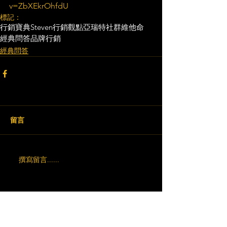
v=ZbXEkrOhfdU
標記：
行銷寶典
Steven行銷觀點
亞瑞特
社群維他命
經典問答
品牌行銷
經典問答
留言
撰寫留言......