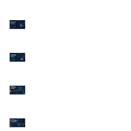
企業炎上 24H 急救：AiPR 如何建
立數位防火牆
為什麼刪了負面新聞，Google 搜
尋還是滿滿負評？
傳統公關已死？AI 摘要正在重寫
危機公關規則
官網流量斷崖下滑！解析 Google
AI 摘要如何吃掉自然搜尋