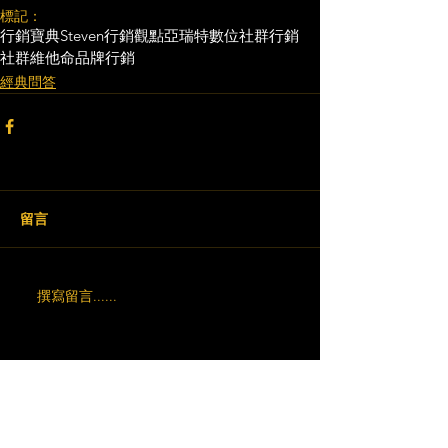
標記：
行銷寶典
Steven行銷觀點
亞瑞特
數位社群行銷
社群維他命
品牌行銷
經典問答
留言
撰寫留言......