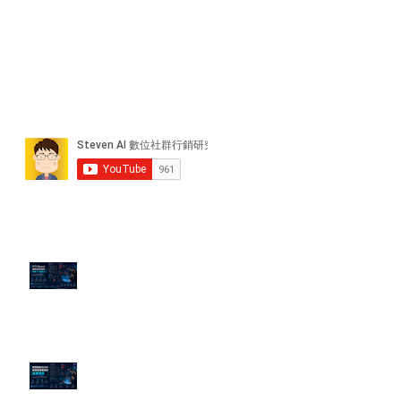
近期貼文
PTT/Dcard 毒性負評如何影響 AI
演算法？
老闆黑歷史洗不掉？高管聲譽重塑
的底層邏輯