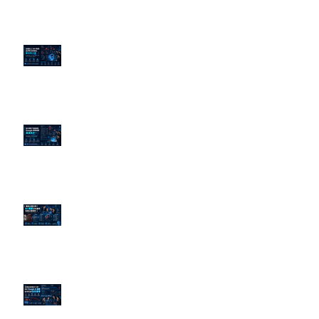
企業炎上 24H 急救：AiPR 如何建
立數位防火牆
為什麼刪了負面新聞，Google 搜
尋還是滿滿負評？
傳統公關已死？AI 摘要正在重寫
危機公關規則
官網流量斷崖下滑！解析 Google
AI 摘要如何吃掉自然搜尋