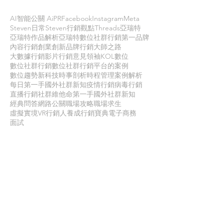
AI智能公關 AiPR
Facebook
Instagram
Meta
Steven日常
Steven行銷觀點
Threads
亞瑞特
亞瑞特作品解析
亞瑞特數位社群行銷第一品牌
內容行銷
創業創新
品牌行銷
大師之路
大數據行銷
影片行銷
意見領袖KOL
數位
數位社群行銷
數位社群行銷平台的案例
數位趨勢
新科技
時事剖析
時程管理
案例解析
每日第一手國外社群新知
疫情行銷
病毒行銷
直播行銷
社群維他命
第一手國外社群新知
經典問答
網路公關
職場攻略
職場求生
虛擬實境VR
行銷人養成
行銷寶典
電子商務
面試