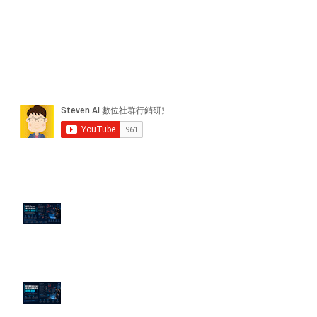
近期貼文
PTT/Dcard 毒性負評如何影響 AI
演算法？
老闆黑歷史洗不掉？高管聲譽重塑
的底層邏輯