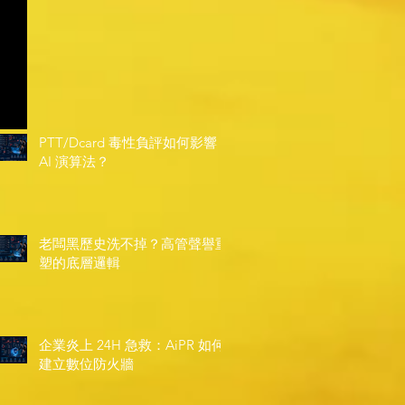
PTT/Dcard 毒性負評如何影響
AI 演算法？
老闆黑歷史洗不掉？高管聲譽重
塑的底層邏輯
企業炎上 24H 急救：AiPR 如何
建立數位防火牆