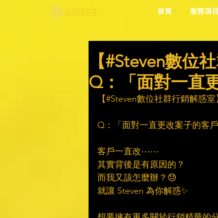
首頁
服務項
【#Steven數
Q：「面對一直
【#Steven數位社群行銷解惑室
Q：「面對一直更改案子的客
客戶一直改⋯⋯
其實背後是有原因的？
而我又該怎麼辦？😓
就讓 Steven 為你解惑✨
想要擁有更多關於行銷精華的