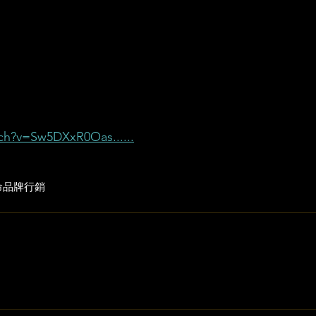
ch?v=Sw5DXxR0Oas......
命
品牌行銷