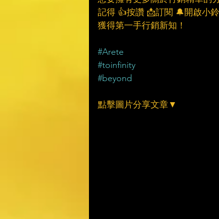
記得 👍按讚 📩訂閱 🔔開啟小
獲得第一手行銷新知！
#Arete
#toinfinity
#beyond
點擊圖片分享文章▼