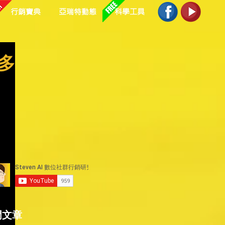
行銷寶典
亞瑞特動態
科學工具
多​
」
門文章