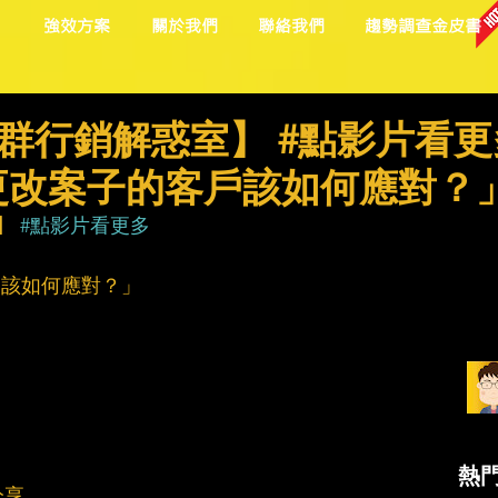
目
強效方案
關於我們
聯絡我們
趨勢調查金皮書
位社群行銷解惑室】 #點影片看更
更改案子的客戶該如何應對？
】 
#點影片看更多
戶該如何應對？」
熱
分享