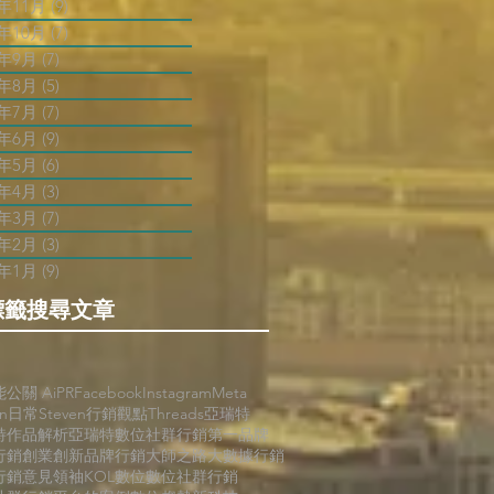
2年11月
(9)
9 篇文章
2年10月
(7)
7 篇文章
2年9月
(7)
7 篇文章
2年8月
(5)
5 篇文章
2年7月
(7)
7 篇文章
2年6月
(9)
9 篇文章
2年5月
(6)
6 篇文章
2年4月
(3)
3 篇文章
2年3月
(7)
7 篇文章
2年2月
(3)
3 篇文章
2年1月
(9)
9 篇文章
標籤搜尋文章
能公關 AiPR
Facebook
Instagram
Meta
en日常
Steven行銷觀點
Threads
亞瑞特
特作品解析
亞瑞特數位社群行銷第一品牌
行銷
創業創新
品牌行銷
大師之路
大數據行銷
行銷
意見領袖KOL
數位
數位社群行銷