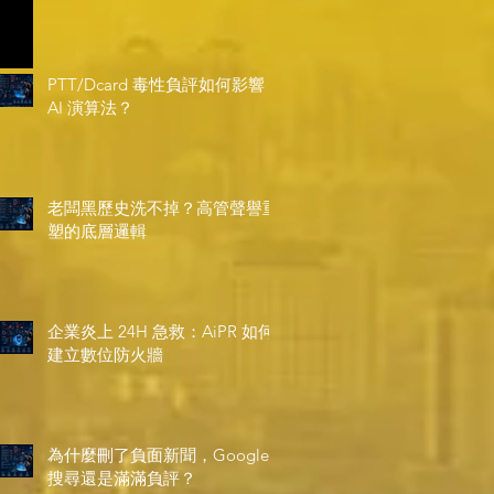
PTT/Dcard 毒性負評如何影響
AI 演算法？
老闆黑歷史洗不掉？高管聲譽重
塑的底層邏輯
企業炎上 24H 急救：AiPR 如何
建立數位防火牆
為什麼刪了負面新聞，Google
搜尋還是滿滿負評？