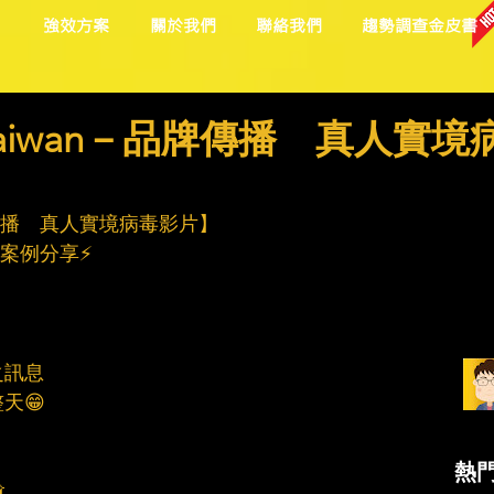
目
強效方案
關於我們
聯絡我們
趨勢調查金皮書
la Taiwan－品牌傳播 真人實境
n－品牌傳播　真人實境病毒影片】
精彩案例分享⚡
之訊息
天😁
熱
