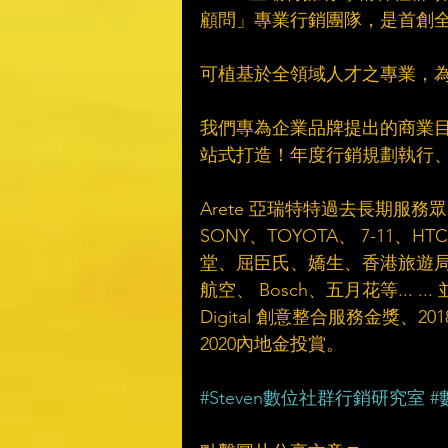
顧問」專業行銷團隊，是首創
可植基於全領域人才之專業，為品牌
我們專為企業品牌提出的商業目標
站式打造！年度行銷規劃執行、C
Arete 亞瑞特特過去長期
SONY、TOYOTA、 7-1
堂、屈臣氏、嬌生、香港旅遊局及
航空、 Bosch、五月花等... .
Digital 創意整合服務金獎、20
2020內地金投賞。
#Steven數位社群行銷研究室
#