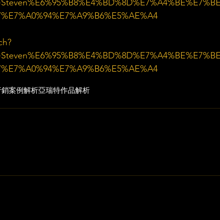
el=Steven%E6%95%B8%E4%BD%8D%E7%A4%BE%E7%B
7%E7%A0%94%E7%A9%B6%E5%AE%A4
ch?
el=Steven%E6%95%B8%E4%BD%8D%E7%A4%BE%E7%B
7%E7%A0%94%E7%A9%B6%E5%AE%A4
行銷
案例解析
亞瑞特作品解析