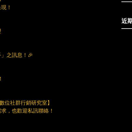
呈現！
近
理
」之訊息！🎉
M
ven數位社群行銷研究室】
需求，也歡迎私訊聯絡！