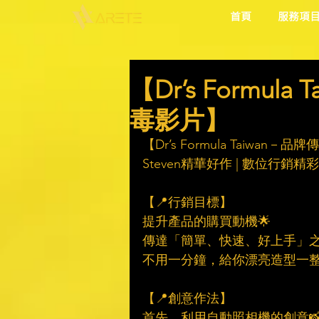
首頁
服務項
【Dr’s Formu
毒影片】
【Dr’s Formula Taiwa
Steven精華好作 | 數位行銷
【📍行銷目標】
提升產品的購買動機🌟
傳達「簡單、快速、好上手」
不用一分鐘，給你漂亮造型一整
【📍創意作法】
首先，利用自動照相機的創意