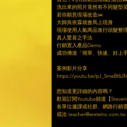
洗出來的照片竟然有不同髮型
若你願意現場改造✂️
大師吳依霖就會馬上現身
現場使用人氣商品進行頭髮整
真人驚喜之手法
行銷置入產品Demo
成功傳達「簡單、快速、好上手
案例影片分享
https://youtu.be/pJ_SmeBI6J
想知道更詳細的內容嗎？
歡迎訂閱Youtube頻道【Ste
各單位邀課或社群、網路行銷
或洽 teacher@areteinc.com.tw