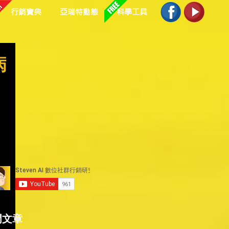
行銷寶典
亞瑞特動態
科學工具
病
門文章