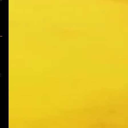
一
華
、