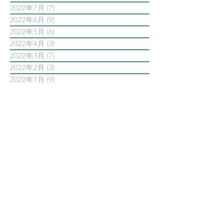
2022年7月
(7)
7 篇文章
2022年6月
(9)
9 篇文章
2022年5月
(6)
6 篇文章
2022年4月
(3)
3 篇文章
2022年3月
(7)
7 篇文章
2022年2月
(3)
3 篇文章
2022年1月
(9)
9 篇文章
依標籤搜尋文章
AI智能公關 AiPR
Facebook
Instagram
Meta
Steven日常
Steven行銷觀點
Threads
亞瑞特
亞瑞特作品解析
亞瑞特數位社群行銷第一品牌
內容行銷
創業創新
品牌行銷
大師之路
大數據行銷
影片行銷
意見領袖KOL
數位
數位社群行銷
數位社群行銷平台的案例
數位趨勢
新科技
時事剖析
時程管理
案例解析
每日第一手國外社群新知
疫情行銷
病毒行銷
直播行銷
社群維他命
第一手國外社群新知
經典問答
網路公關
職場攻略
職場求生
虛擬實境VR
行銷人養成
行銷寶典
電子商務