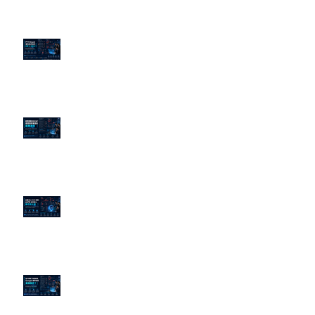
PTT/Dcard 毒性負評如何影響 AI
演算法？
老闆黑歷史洗不掉？高管聲譽重塑
的底層邏輯
企業炎上 24H 急救：AiPR 如何建
立數位防火牆
為什麼刪了負面新聞，Google 搜
尋還是滿滿負評？