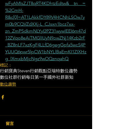
wFyAMIsZJT8qRT4KDhtzEdtw&__tn__=
%2CmH-
R&c[0]=AT1LAkkfDY89V4HCNhLSOw7y
m0b9CQVZdXXj-L_CJsxn1bcz7xx-
zn_ZmPSdkmNLYyI2PZ31wywIEEI6m47d
12ZVqo8eAiTMGlIUyN9owZNj14Kzb2rF
_BZ8nLF7xzKgF4LLfD6gegGpfa5wcS4P
YUUQ6pwr5lpCW1bNYLlBaEmKI1ZIXHz
g_lXmxbMjcNgz9wOQznqahQ
標記：
行銷寶典
Steven行銷觀點
亞瑞特
數位趨勢
數位社群行銷
每日第一手國外社群新知
數位趨勢
留言