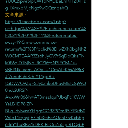
YUUQ6pwr5lpCW1bNYLlBaEmKI1ZIXHz
g_lXmxbMjcNgz9wOQznqahQ
文章來源：
https://l.facebook.com/l.php?
u=https%3A%2F%2Ftechcrunch.com%2
F2024%2F01%2F11%2Freturnmates-
sway-19-5m-e-commerce-
returns%2F%3Ffbclid%3DIwZXh0bgNhZ
W0CMTEAAR3Zs6hJyGV7fSqDbQkaTN
k0E6qID1hjNb_RCZl6tpN3iFCM-1u-
vBFI3Jk_aem_AQa_U1CmALtK6sAR8rK
Jf7uneP5hi3zh-Y14gbBa-
tGDW7O9ZgFSJy03nkeUFuvMIsIQgWQ
0hcL9JRSP-
AwxWn06&h=AT3mszIquPJbqPc10WW
YaLB1DP8IZP-
BLq_dyhvzeYHggfCORZ9OmR5IYRXfb0
VVlbT1tqnytjF7lh0XfsEcAGchI7rzKxbhp
6rl6Y1huRBvZkDEKtRsQnZo5IpiRTCybP