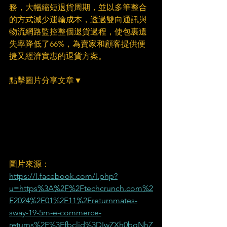
務，大幅縮短退貨周期，並以多筆整合
的方式減少運輸成本，透過雙向通訊與
物流網路監控整個退貨過程，使包裹遺
失率降低了66%，為賣家和顧客提供便
捷又經濟實惠的退貨方案。
點擊圖片分享文章▼
圖片來源：
https://l.facebook.com/l.php?
u=https%3A%2F%2Ftechcrunch.com%2
F2024%2F01%2F11%2Freturnmates-
sway-19-5m-e-commerce-
returns%2F%3Ffbclid%3DIwZXh0bgNhZ