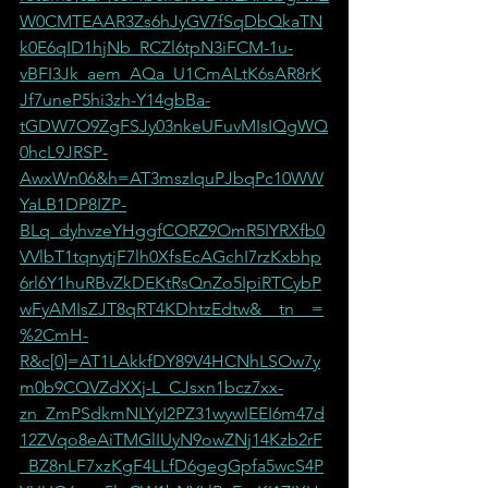
W0CMTEAAR3Zs6hJyGV7fSqDbQkaTN
k0E6qID1hjNb_RCZl6tpN3iFCM-1u-
vBFI3Jk_aem_AQa_U1CmALtK6sAR8rK
Jf7uneP5hi3zh-Y14gbBa-
tGDW7O9ZgFSJy03nkeUFuvMIsIQgWQ
0hcL9JRSP-
AwxWn06&h=AT3mszIquPJbqPc10WW
YaLB1DP8IZP-
BLq_dyhvzeYHggfCORZ9OmR5IYRXfb0
VVlbT1tqnytjF7lh0XfsEcAGchI7rzKxbhp
6rl6Y1huRBvZkDEKtRsQnZo5IpiRTCybP
wFyAMIsZJT8qRT4KDhtzEdtw&__tn__=
%2CmH-
R&c[0]=AT1LAkkfDY89V4HCNhLSOw7y
m0b9CQVZdXXj-L_CJsxn1bcz7xx-
zn_ZmPSdkmNLYyI2PZ31wywIEEI6m47d
12ZVqo8eAiTMGlIUyN9owZNj14Kzb2rF
_BZ8nLF7xzKgF4LLfD6gegGpfa5wcS4P