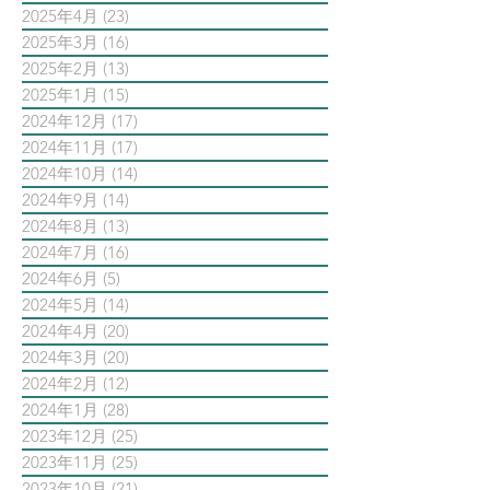
2025年4月
(23)
23 篇文章
2025年3月
(16)
16 篇文章
2025年2月
(13)
13 篇文章
2025年1月
(15)
15 篇文章
2024年12月
(17)
17 篇文章
2024年11月
(17)
17 篇文章
2024年10月
(14)
14 篇文章
2024年9月
(14)
14 篇文章
2024年8月
(13)
13 篇文章
2024年7月
(16)
16 篇文章
2024年6月
(5)
5 篇文章
2024年5月
(14)
14 篇文章
2024年4月
(20)
20 篇文章
2024年3月
(20)
20 篇文章
2024年2月
(12)
12 篇文章
2024年1月
(28)
28 篇文章
2023年12月
(25)
25 篇文章
2023年11月
(25)
25 篇文章
2023年10月
(21)
21 篇文章