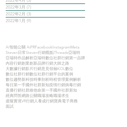
2022年4月
(3)
3 篇文章
2022年3月
(7)
7 篇文章
2022年2月
(3)
3 篇文章
2022年1月
(9)
9 篇文章
依標籤搜尋文章
AI智能公關 AiPR
Facebook
Instagram
Meta
Steven日常
Steven行銷觀點
Threads
亞瑞特
亞瑞特作品解析
亞瑞特數位社群行銷第一品牌
內容行銷
創業創新
品牌行銷
大師之路
大數據行銷
影片行銷
意見領袖KOL
數位
數位社群行銷
數位社群行銷平台的案例
數位趨勢
新科技
時事剖析
時程管理
案例解析
每日第一手國外社群新知
疫情行銷
病毒行銷
直播行銷
社群維他命
第一手國外社群新知
經典問答
網路公關
職場攻略
職場求生
虛擬實境VR
行銷人養成
行銷寶典
電子商務
面試