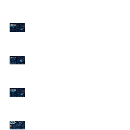
老闆黑歷史洗不掉？高管聲譽重塑
的底層邏輯
企業炎上 24H 急救：AiPR 如何建
立數位防火牆
為什麼刪了負面新聞，Google 搜
尋還是滿滿負評？
傳統公關已死？AI 摘要正在重寫
危機公關規則