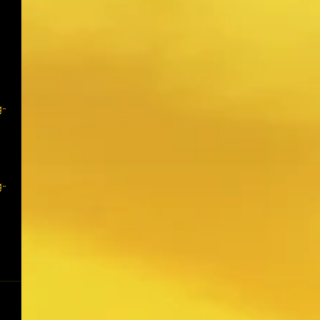
g-
g-