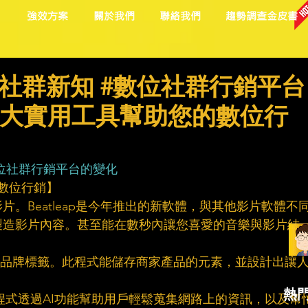
目
強效方案
關於我們
聯絡我們
趨勢調查金皮書
社群新知 #數位社群行銷平台
年5大實用工具幫助您的數位行
位社群行銷平台的變化
的數位行銷】
社群影片。Beatleap是今年推出的新軟體，與其他影片軟體不
製造影片內容。甚至能在數秒內讓您喜愛的音樂與影片結
目不忘的品牌標籤。此程式能儲存商家產品的元素，並設計出讓
熱
辨識。此程式透過AI功能幫助用戶輕鬆蒐集網路上的資訊，以及幫