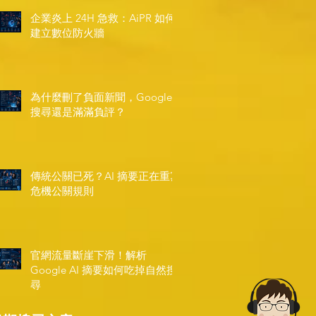
企業炎上 24H 急救：AiPR 如何
建立數位防火牆
為什麼刪了負面新聞，Google
搜尋還是滿滿負評？
傳統公關已死？AI 摘要正在重寫
危機公關規則
官網流量斷崖下滑！解析
Google AI 摘要如何吃掉自然搜
尋