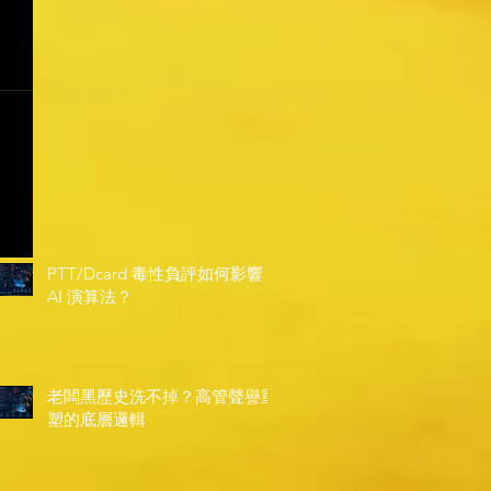
PTT/Dcard 毒性負評如何影響
AI 演算法？
老闆黑歷史洗不掉？高管聲譽重
塑的底層邏輯