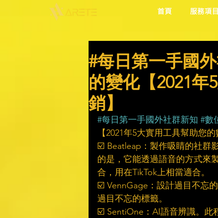
首頁
服務項
#每日第一手國外
的變化【2021
銷】
#每日第一手國外社群新知
#數
【2021年5大實用工具幫助您
☑️ Beatleap：製作吸睛的
的是，它能透過語音的方式來
合，用在TikTok上相當適合。
☑️ VennGage：設計過
過目不忘的標籤。
☑️ SentiOne：AI語音