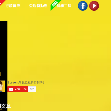
行銷寶典
亞瑞特動態
科學工具
同
人
門文章
忙