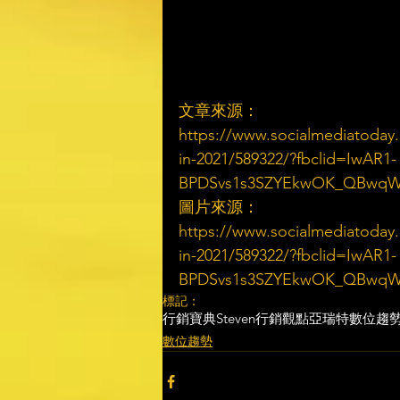
文章來源：
https://www.socialmediatoday.
in-2021/589322/?fbclid=IwAR1-
BPDSvs1s3SZYEkwOK_QBwqWp
圖片來源：
https://www.socialmediatoday.
in-2021/589322/?fbclid=IwAR1-
BPDSvs1s3SZYEkwOK_QBwqWp
標記：
行銷寶典
Steven行銷觀點
亞瑞特
數位趨
數位趨勢