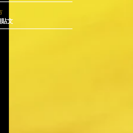
方
期貼文