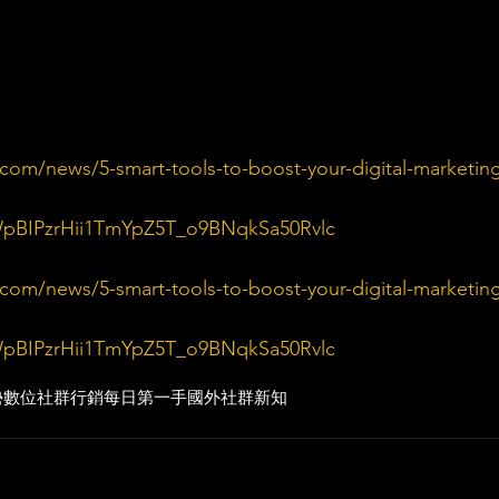
com/news/5-smart-tools-to-boost-your-digital-marketin
BIPzrHii1TmYpZ5T_o9BNqkSa50Rvlc
com/news/5-smart-tools-to-boost-your-digital-marketin
BIPzrHii1TmYpZ5T_o9BNqkSa50Rvlc
勢
數位社群行銷
每日第一手國外社群新知