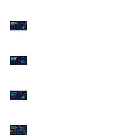
老闆黑歷史洗不掉？高管聲譽重塑
的底層邏輯
企業炎上 24H 急救：AiPR 如何建
立數位防火牆
為什麼刪了負面新聞，Google 搜
尋還是滿滿負評？
傳統公關已死？AI 摘要正在重寫
危機公關規則