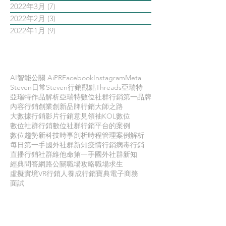
2022年3月
(7)
7 篇文章
2022年2月
(3)
3 篇文章
2022年1月
(9)
9 篇文章
依標籤搜尋文章
AI智能公關 AiPR
Facebook
Instagram
Meta
Steven日常
Steven行銷觀點
Threads
亞瑞特
亞瑞特作品解析
亞瑞特數位社群行銷第一品牌
內容行銷
創業創新
品牌行銷
大師之路
大數據行銷
影片行銷
意見領袖KOL
數位
數位社群行銷
數位社群行銷平台的案例
數位趨勢
新科技
時事剖析
時程管理
案例解析
每日第一手國外社群新知
疫情行銷
病毒行銷
直播行銷
社群維他命
第一手國外社群新知
經典問答
網路公關
職場攻略
職場求生
虛擬實境VR
行銷人養成
行銷寶典
電子商務
面試