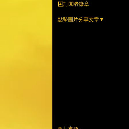
4️⃣訂閱者徽章
點擊圖片分享文章▼
圖片來源：