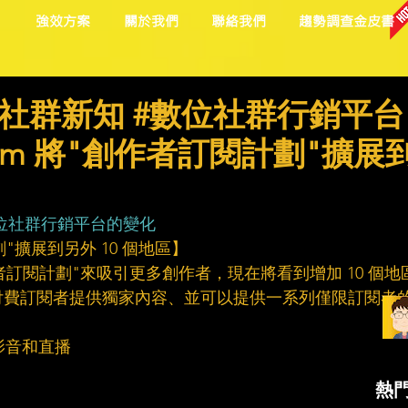
目
強效方案
關於我們
聯絡我們
趨勢調查金皮書
社群新知 #數位社群行銷平台
gram 將"創作者訂閱計劃"擴展
位社群行銷平台的變化
計劃"擴展到另外 10 個地區】
"創作者訂閱計劃"來吸引更多創作者，現在將看到增加 10 個地
付費訂閱者提供獨家內容、並可以提供一系列僅限訂閱者
影音和直播
熱