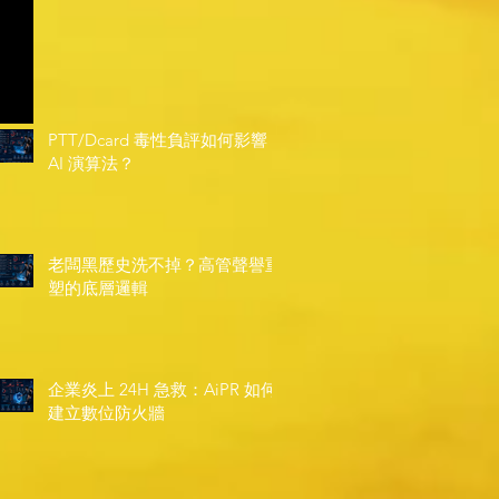
PTT/Dcard 毒性負評如何影響
AI 演算法？
老闆黑歷史洗不掉？高管聲譽重
塑的底層邏輯
企業炎上 24H 急救：AiPR 如何
建立數位防火牆