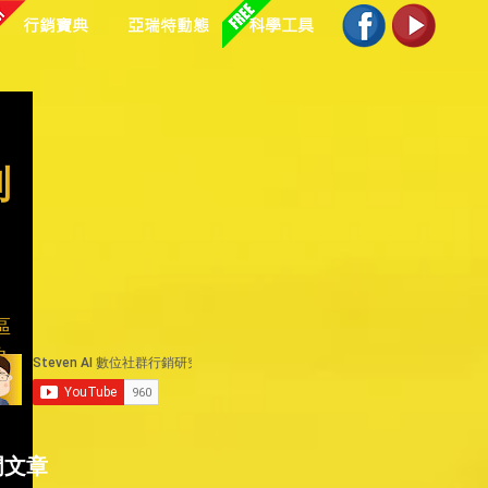
行銷寶典
亞瑞特動態
科學工具
到
區
的
門文章