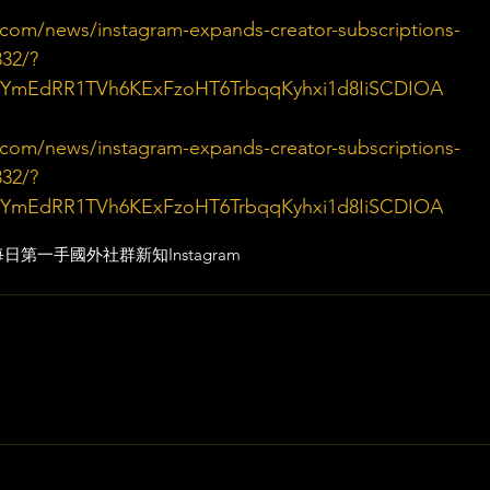
.com/news/instagram-expands-creator-subscriptions-
32/?
44YmEdRR1TVh6KExFzoHT6TrbqqKyhxi1d8IiSCDIOA
.com/news/instagram-expands-creator-subscriptions-
32/?
44YmEdRR1TVh6KExFzoHT6TrbqqKyhxi1d8IiSCDIOA
每日第一手國外社群新知
Instagram