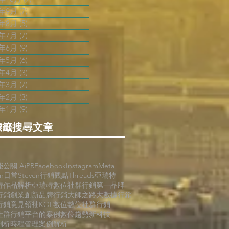
2年9月
(7)
7 篇文章
2年8月
(5)
5 篇文章
2年7月
(7)
7 篇文章
2年6月
(9)
9 篇文章
2年5月
(6)
6 篇文章
2年4月
(3)
3 篇文章
2年3月
(7)
7 篇文章
2年2月
(3)
3 篇文章
2年1月
(9)
9 篇文章
標籤搜尋文章
能公關 AiPR
Facebook
Instagram
Meta
en日常
Steven行銷觀點
Threads
亞瑞特
特作品解析
亞瑞特數位社群行銷第一品牌
行銷
創業創新
品牌行銷
大師之路
大數據行銷
行銷
意見領袖KOL
數位
數位社群行銷
社群行銷平台的案例
數位趨勢
新科技
剖析
時程管理
案例解析