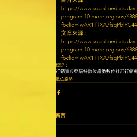
https://www.socialmediatoday
program-10-more-regions/6888
fbclid=IwAR1TTXA7fsqPblPC
文章來源：
https://www.socialmediatoday
program-10-more-regions/6888
fbclid=IwAR1TTXA7fsqPblPC
標記：
行銷寶典
亞瑞特
數位趨勢
數位社群行銷
數位趨勢
留言