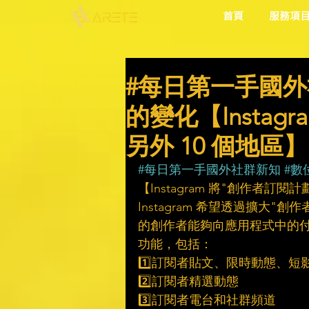
首頁
服務項
#每日第一手國外
的變化【Insta
另外 10 個地區】
#每日第一手國外社群新知
#數
【Instagram 將"創作者訂閱
Instagram 希望透過擴大
的創作者能夠向應用程式中的
功能，包括：
1️⃣訂閱者貼文、限時動態、短
2️⃣訂閱者精選動態
3️⃣訂閱者電台和社群頻道