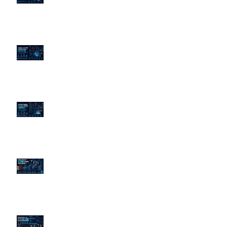
的底層邏輯
企業炎上 24H 急救：AiPR 如何建
立數位防火牆
為什麼刪了負面新聞，Google 搜
尋還是滿滿負評？
傳統公關已死？AI 摘要正在重寫
危機公關規則
官網流量斷崖下滑！解析 Google