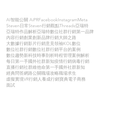
依標籤搜尋文章
AI智能公關 AiPR
Facebook
Instagram
Meta
Steven日常
Steven行銷觀點
Threads
亞瑞特
亞瑞特作品解析
亞瑞特數位社群行銷第一品牌
內容行銷
創業創新
品牌行銷
大師之路
大數據行銷
影片行銷
意見領袖KOL
數位
數位社群行銷
數位社群行銷平台的案例
數位趨勢
新科技
時事剖析
時程管理
案例解析
每日第一手國外社群新知
疫情行銷
病毒行銷
直播行銷
社群維他命
第一手國外社群新知
經典問答
網路公關
職場攻略
職場求生
虛擬實境VR
行銷人養成
行銷寶典
電子商務
面試