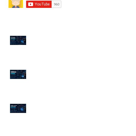
近期貼文
PTT/Dcard 毒性負評如何影響 AI
演算法？
老闆黑歷史洗不掉？高管聲譽重塑
的底層邏輯
企業炎上 24H 急救：AiPR 如何建
立數位防火牆