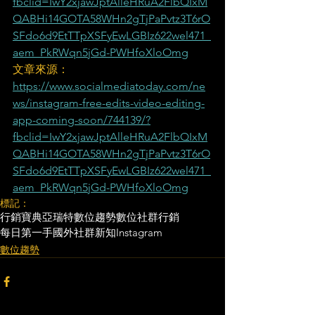
fbclid=IwY2xjawJptAlleHRuA2FlbQIxM
QABHi14GOTA58WHn2gTjPaPvtz3T6rO
SFdo6d9EtTTpXSFyEwLGBIz622wel471_
aem_PkRWqn5jGd-PWHfoXloOmg
文章來源：
https://www.socialmediatoday.com/ne
ws/instagram-free-edits-video-editing-
app-coming-soon/744139/?
fbclid=IwY2xjawJptAlleHRuA2FlbQIxM
QABHi14GOTA58WHn2gTjPaPvtz3T6rO
SFdo6d9EtTTpXSFyEwLGBIz622wel471_
aem_PkRWqn5jGd-PWHfoXloOmg
標記：
行銷寶典
亞瑞特
數位趨勢
數位社群行銷
每日第一手國外社群新知
Instagram
數位趨勢