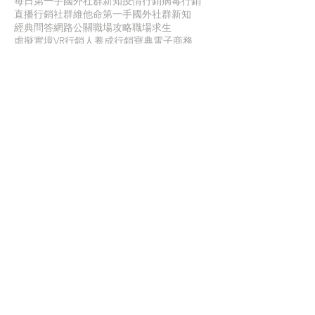
每日第一手國外社群新知
疫情行銷
病毒行銷
直播行銷
社群維他命
第一手國外社群新知
經典問答
網路公關
職場攻略
職場求生
虛擬實境VR
行銷人養成
行銷寶典
電子商務
面試
聯 絡 我 們