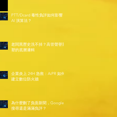
PTT/Dcard 毒性負評如何影響
AI 演算法？
老闆黑歷史洗不掉？高管聲譽重
塑的底層邏輯
企業炎上 24H 急救：AiPR 如何
建立數位防火牆
為什麼刪了負面新聞，Google
搜尋還是滿滿負評？