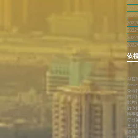
202
202
202
202
202
202
202
依
AI智
Stev
亞瑞
內容
影片
數位
時事
每日
直播
經典
虛擬實