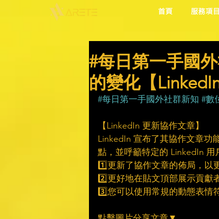
首頁
服務項
#每日第一手國外
的變化【Linked
#每日第一手國外社群新知
#數
【LinkedIn 更新協作文章】
LinkedIn 宣布了其協作
點，並呼籲特定的 LinkedI
1️⃣更新了協作文章的佈局，以
2️⃣更好地在貼文頂部展示貢獻
3️⃣您可以使用常規的動態表
點擊圖片分享文章▼