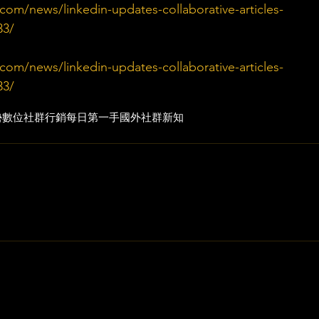
com/news/linkedin-updates-collaborative-articles-
33/
com/news/linkedin-updates-collaborative-articles-
33/
勢
數位社群行銷
每日第一手國外社群新知