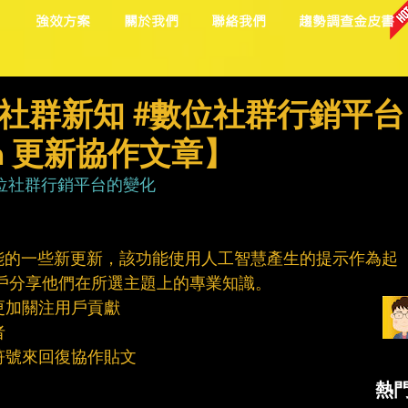
目
強效方案
關於我們
聯絡我們
趨勢調查金皮書
社群新知 #數位社群行銷平台
In 更新協作文章】
位社群行銷平台的變化
文章功能的一些新更新，該功能使用人工智慧產生的提示作為起
n 用戶分享他們在所選主題上的專業知識。
更加關注用戶貢獻
者
情符號來回復協作貼文
熱