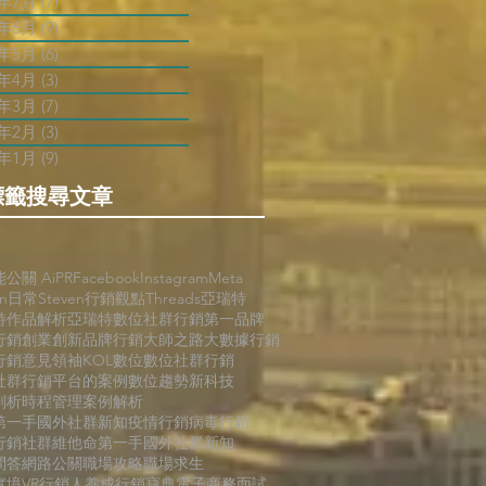
2年7月
(7)
7 篇文章
2年6月
(9)
9 篇文章
2年5月
(6)
6 篇文章
2年4月
(3)
3 篇文章
2年3月
(7)
7 篇文章
2年2月
(3)
3 篇文章
2年1月
(9)
9 篇文章
標籤搜尋文章
能公關 AiPR
Facebook
Instagram
Meta
en日常
Steven行銷觀點
Threads
亞瑞特
特作品解析
亞瑞特數位社群行銷第一品牌
行銷
創業創新
品牌行銷
大師之路
大數據行銷
行銷
意見領袖KOL
數位
數位社群行銷
社群行銷平台的案例
數位趨勢
新科技
剖析
時程管理
案例解析
第一手國外社群新知
疫情行銷
病毒行銷
行銷
社群維他命
第一手國外社群新知
問答
網路公關
職場攻略
職場求生
境VR
行銷人養成
行銷寶典
電子商務
面試