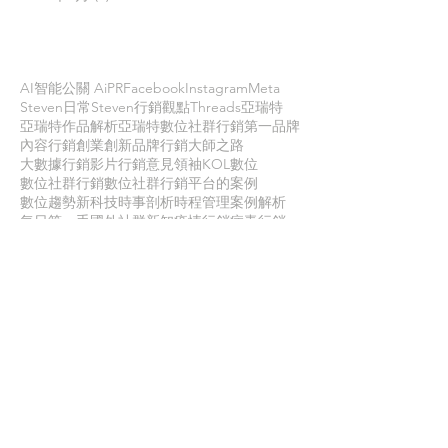
依標籤搜尋文章
AI智能公關 AiPR
Facebook
Instagram
Meta
Steven日常
Steven行銷觀點
Threads
亞瑞特
亞瑞特作品解析
亞瑞特數位社群行銷第一品牌
內容行銷
創業創新
品牌行銷
大師之路
大數據行銷
影片行銷
意見領袖KOL
數位
數位社群行銷
數位社群行銷平台的案例
數位趨勢
新科技
時事剖析
時程管理
案例解析
每日第一手國外社群新知
疫情行銷
病毒行銷
直播行銷
社群維他命
第一手國外社群新知
經典問答
網路公關
職場攻略
職場求生
虛擬實境VR
行銷人養成
行銷寶典
電子商務
面試