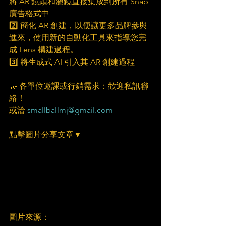
將 AR 鏡頭和濾鏡直接集成到所有 Snap 
廣告格式中
2️⃣ 簡化 AR 創建，以便讓更多品牌參與
進來，使用新的自動化工具來指導您完
成 Lens 構建過程。
3️⃣ 將生成式 AI 引入其 AR 創建過程
🤝 各單位邀課或行銷需求：歡迎私訊聯
絡！
或洽 
smallballmj@gmail.com
點擊圖片分享文章▼
圖片來源：