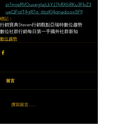
zr7mjeRVOuxegIajLkYJ7hRXhRKu3FbZ3
ueQFqIT4gR7q_6tjzKl4qnadoox5F9
標記：
行銷寶典
Steven行銷觀點
亞瑞特
數位趨勢
數位社群行銷
每日第一手國外社群新知
數位趨勢
留言
撰寫留言......