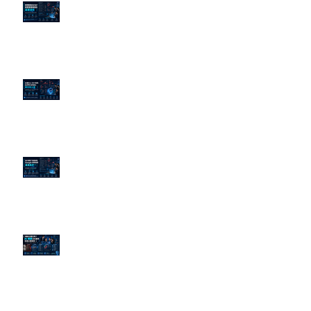
老闆黑歷史洗不掉？高管聲譽重塑
的底層邏輯
企業炎上 24H 急救：AiPR 如何建
立數位防火牆
為什麼刪了負面新聞，Google 搜
尋還是滿滿負評？
傳統公關已死？AI 摘要正在重寫
危機公關規則