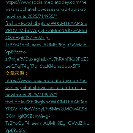
https://www.socialmediatoday.com/ne
ws/snapchat-showcases-ar-ad-tools-at-
newfronts-2025/714955/?
fbclid=IwZXh0bgNhZW0CMTEAAR0ee
YRDV_MrbcWbpyL7v5Mm2UdGwAESd
O8lnHgIOSZcmVe-g-
TsBYoGpF4_aem_AUMH9Eg_GVVdZlhU
Vp89q6fx-
zr7mjeRVOuxegIajLkYJ7hRXhRKu3FbZ3
ueQFqIT4gR7q_6tjzKl4qnadoox5F9
文章來源：
https://www.socialmediatoday.com/ne
ws/snapchat-showcases-ar-ad-tools-at-
newfronts-2025/714955/?
fbclid=IwZXh0bgNhZW0CMTEAAR0ee
YRDV_MrbcWbpyL7v5Mm2UdGwAESd
O8lnHgIOSZcmVe-g-
TsBYoGpF4_aem_AUMH9Eg_GVVdZlhU
Vp89q6fx-