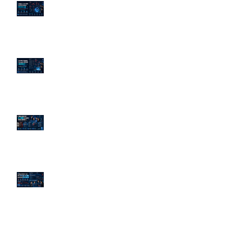
企業炎上 24H 急救：AiPR 如何建
立數位防火牆
為什麼刪了負面新聞，Google 搜
尋還是滿滿負評？
傳統公關已死？AI 摘要正在重寫
危機公關規則
官網流量斷崖下滑！解析 Google
AI 摘要如何吃掉自然搜尋
依日期搜尋文章