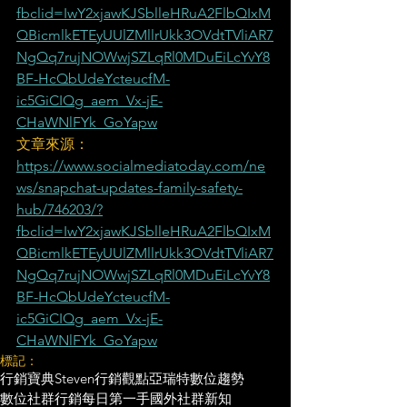
fbclid=IwY2xjawKJSblleHRuA2FlbQIxM
QBicmlkETEyUUlZMllrUkk3OVdtTVliAR7
NgQq7rujNOWwjSZLqRl0MDuEiLcYvY8
BF-HcQbUdeYcteucfM-
ic5GiCIQg_aem_Vx-jE-
CHaWNlFYk_GoYapw
文章來源：
https://www.socialmediatoday.com/ne
ws/snapchat-updates-family-safety-
hub/746203/?
fbclid=IwY2xjawKJSblleHRuA2FlbQIxM
QBicmlkETEyUUlZMllrUkk3OVdtTVliAR7
NgQq7rujNOWwjSZLqRl0MDuEiLcYvY8
BF-HcQbUdeYcteucfM-
ic5GiCIQg_aem_Vx-jE-
CHaWNlFYk_GoYapw
標記：
行銷寶典
Steven行銷觀點
亞瑞特
數位趨勢
數位社群行銷
每日第一手國外社群新知