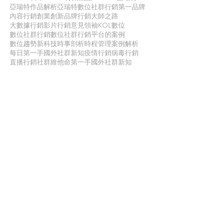
亞瑞特作品解析
亞瑞特數位社群行銷第一品牌
內容行銷
創業創新
品牌行銷
大師之路
大數據行銷
影片行銷
意見領袖KOL
數位
數位社群行銷
數位社群行銷平台的案例
數位趨勢
新科技
時事剖析
時程管理
案例解析
每日第一手國外社群新知
疫情行銷
病毒行銷
直播行銷
社群維他命
第一手國外社群新知
經典問答
網路公關
職場攻略
職場求生
虛擬實境VR
行銷人養成
行銷寶典
電子商務
面試
聯 絡 我 們