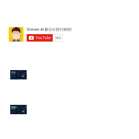
近期貼文
PTT/Dcard 毒性負評如何影響 AI
演算法？
老闆黑歷史洗不掉？高管聲譽重塑
的底層邏輯