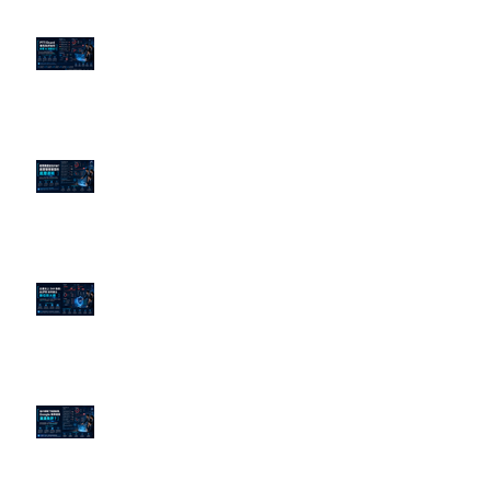
PTT/Dcard 毒性負評如何影響 AI
演算法？
老闆黑歷史洗不掉？高管聲譽重塑
的底層邏輯
企業炎上 24H 急救：AiPR 如何建
立數位防火牆
為什麼刪了負面新聞，Google 搜
尋還是滿滿負評？