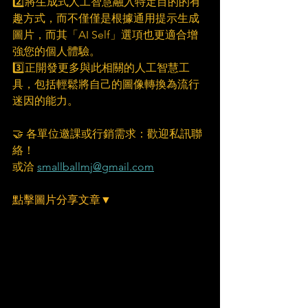
2️⃣將生成式人工智慧融入特定目的的有
趣方式，而不僅僅是根據通用提示生成
圖片，而其「AI Self」選項也更適合增
強您的個人體驗。
3️⃣正開發更多與此相關的人工智慧工
具，包括輕鬆將自己的圖像轉換為流行
迷因的能力。
🤝 各單位邀課或行銷需求：歡迎私訊聯
絡！
或洽 
smallballmj@gmail.com
點擊圖片分享文章▼