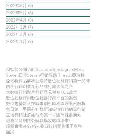
2022年6月
(9)
9 篇文章
2022年5月
(6)
6 篇文章
2022年4月
(3)
3 篇文章
2022年3月
(7)
7 篇文章
2022年2月
(3)
3 篇文章
2022年1月
(9)
9 篇文章
依標籤搜尋文章
AI智能公關 AiPR
Facebook
Instagram
Meta
Steven日常
Steven行銷觀點
Threads
亞瑞特
亞瑞特作品解析
亞瑞特數位社群行銷第一品牌
內容行銷
創業創新
品牌行銷
大師之路
大數據行銷
影片行銷
意見領袖KOL
數位
數位社群行銷
數位社群行銷平台的案例
數位趨勢
新科技
時事剖析
時程管理
案例解析
每日第一手國外社群新知
疫情行銷
病毒行銷
直播行銷
社群維他命
第一手國外社群新知
經典問答
網路公關
職場攻略
職場求生
虛擬實境VR
行銷人養成
行銷寶典
電子商務
面試