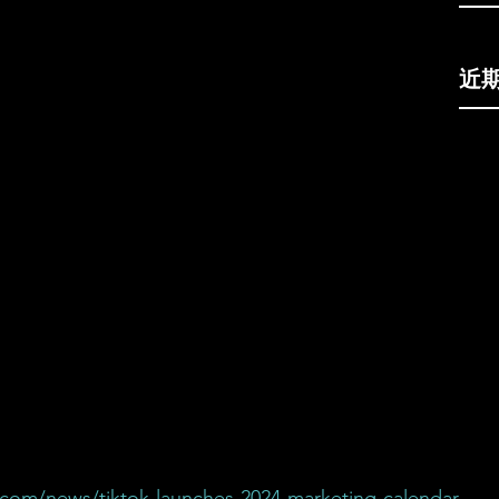
近
com/news/tiktok-launches-2024-marketing-calendar-