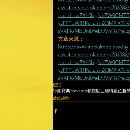
assist-in-your-planning/703582/
fbclid=IwZXh0bgNhZW0CMTEAA
yvFPPbW81RsiuJrmX3MZlXTn
sVXFK-MbUni0YeEfJVm9s7fa
文章來源：
https://www.socialmediatoday.
assist-in-your-planning/703582/
fbclid=IwZXh0bgNhZW0CMTEAA
yvFPPbW81RsiuJrmX3MZlXTn
sVXFK-MbUni0YeEfJVm9s7fa
標記：
行銷寶典
Steven行銷觀點
亞瑞特
數位趨
數位趨勢