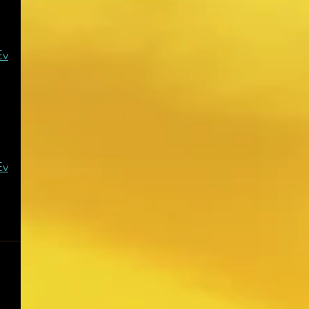
Ev
Ev