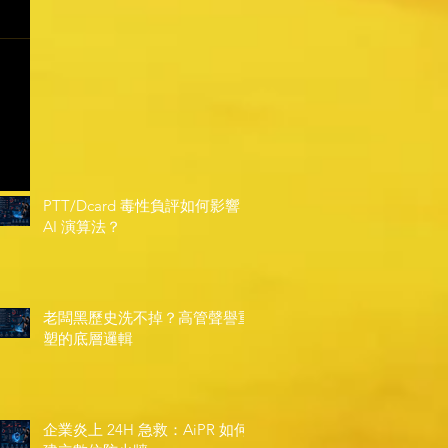
PTT/Dcard 毒性負評如何影響
AI 演算法？
老闆黑歷史洗不掉？高管聲譽重
塑的底層邏輯
企業炎上 24H 急救：AiPR 如何