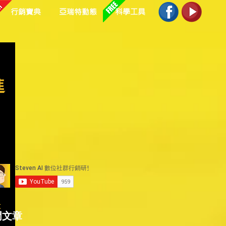
行銷寶典
亞瑞特動態
科學工具
進
示
門文章