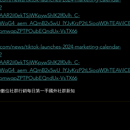
?
R2iI0ekTSjWKpywShlK2lf0vlh_C-
VWqG4_aem_AQmB2x5wU_lYJyKrzP2tL5ioqW0hTEAVilC
LzpmwqpZPTPOubEQndUx-VsTX66
com/news/tiktok-launches-2024-marketing-calendar-
?
R2iI0ekTSjWKpywShlK2lf0vlh_C-
VWqG4_aem_AQmB2x5wU_lYJyKrzP2tL5ioqW0hTEAVilC
LzpmwqpZPTPOubEQndUx-VsTX66
勢
數位社群行銷
每日第一手國外社群新知