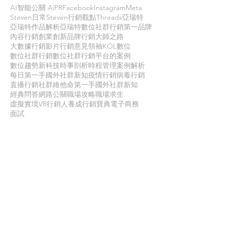
AI智能公關 AiPR
Facebook
Instagram
Meta
Steven日常
Steven行銷觀點
Threads
亞瑞特
亞瑞特作品解析
亞瑞特數位社群行銷第一品牌
內容行銷
創業創新
品牌行銷
大師之路
大數據行銷
影片行銷
意見領袖KOL
數位
數位社群行銷
數位社群行銷平台的案例
數位趨勢
新科技
時事剖析
時程管理
案例解析
每日第一手國外社群新知
疫情行銷
病毒行銷
直播行銷
社群維他命
第一手國外社群新知
經典問答
網路公關
職場攻略
職場求生
虛擬實境VR
行銷人養成
行銷寶典
電子商務
面試