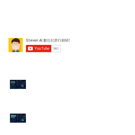
近期貼文
PTT/Dcard 毒性負評如何影響 AI
演算法？
老闆黑歷史洗不掉？高管聲譽重塑
的底層邏輯