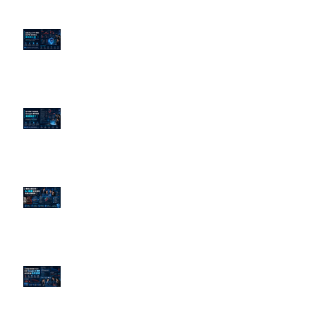
企業炎上 24H 急救：AiPR 如何建
立數位防火牆
為什麼刪了負面新聞，Google 搜
尋還是滿滿負評？
傳統公關已死？AI 摘要正在重寫
危機公關規則
官網流量斷崖下滑！解析 Google
AI 摘要如何吃掉自然搜尋