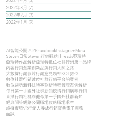
2022年4月
(3)
3 篇文章
2022年3月
(7)
7 篇文章
2022年2月
(3)
3 篇文章
2022年1月
(9)
9 篇文章
依標籤搜尋文章
AI智能公關 AiPR
Facebook
Instagram
Meta
Steven日常
Steven行銷觀點
Threads
亞瑞特
亞瑞特作品解析
亞瑞特數位社群行銷第一品牌
內容行銷
創業創新
品牌行銷
大師之路
大數據行銷
影片行銷
意見領袖KOL
數位
數位社群行銷
數位社群行銷平台的案例
數位趨勢
新科技
時事剖析
時程管理
案例解析
每日第一手國外社群新知
疫情行銷
病毒行銷
直播行銷
社群維他命
第一手國外社群新知
經典問答
網路公關
職場攻略
職場求生
虛擬實境VR
行銷人養成
行銷寶典
電子商務
面試