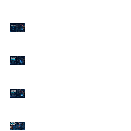
老闆黑歷史洗不掉？高管聲譽重塑
的底層邏輯
企業炎上 24H 急救：AiPR 如何建
立數位防火牆
為什麼刪了負面新聞，Google 搜
尋還是滿滿負評？
傳統公關已死？AI 摘要正在重寫
危機公關規則