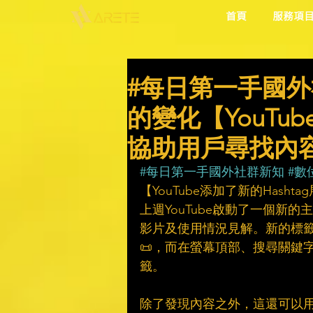
首頁
服務項
#每日第一手國外
的變化【YouTub
協助用戶尋找內容
#每日第一手國外社群新知
#數
【YouTube添加了新的Hash
上週YouTube啟動了一個新
影片及使用情況見解。新的標
📜，而在螢幕頂部、搜尋關鍵
籤。
除了發現內容之外，這還可以