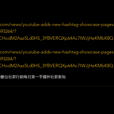
y.com/news/youtube-adds-new-hashtag-showcase-pages
593264/?
uGCHodM2Aaz5Ld0HS_3YBVERQXp64Ac7IWJjHeKMbK8Q
y.com/news/youtube-adds-new-hashtag-showcase-pages
593264/?
uGCHodM2Aaz5Ld0HS_3YBVERQXp64Ac7IWJjHeKMbK8Q
勢
數位社群行銷
每日第一手國外社群新知