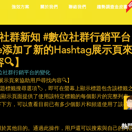
目
強效方案
關於我們
聯絡我們
趨勢調查金皮書
社群新知 #數位社群行銷平台
e添加了新的Hashtag展示頁
🔍】
位社群行銷平台的變化
tag展示頁來協助用戶尋找內容🔍】
的主題標籤搜尋選項🏷，即可在螢幕上顯示標題包含該標籤
籤顯示頁面提供了使用該特定標籤的每個影片的完整列表
字下方，可以查看目前已有多少個影片和頻道使用了該標
熱
用於其他目的。通過此操作，用戶還可以搜索與自己的內