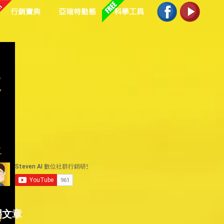
行銷寶典
亞瑞特動態
科學工具
來
之
門文章
容