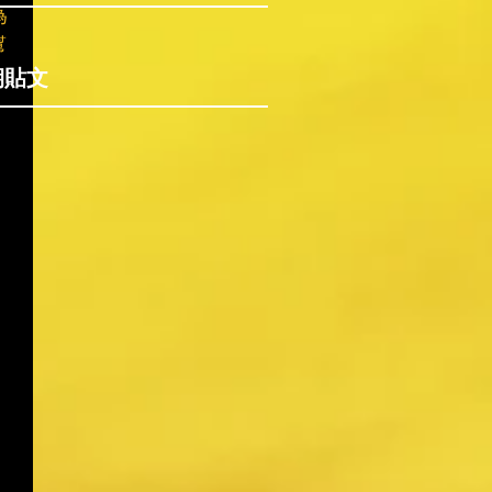
為
幫
期貼文