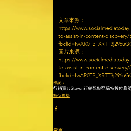
文章來源：
https://www.socialmediatoda
to-assist-in-content-discovery/
fbclid=IwAR0TB_XRTT3j296
圖片來源：
https://www.socialmediatoda
to-assist-in-content-discovery/
fbclid=IwAR0TB_XRTT3j296
標記：
行銷寶典
Steven行銷觀點
亞瑞特
數位趨
數位趨勢
留言