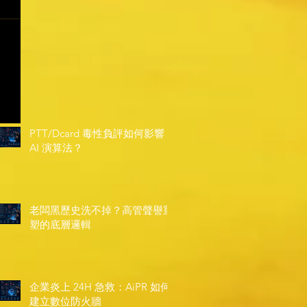
PTT/Dcard 毒性負評如何影響
AI 演算法？
老闆黑歷史洗不掉？高管聲譽重
塑的底層邏輯
企業炎上 24H 急救：AiPR 如何
建立數位防火牆