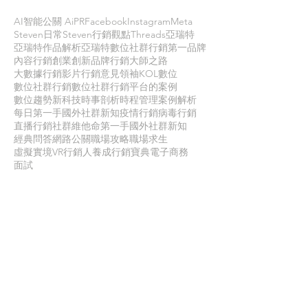
AI智能公關 AiPR
Facebook
Instagram
Meta
Steven日常
Steven行銷觀點
Threads
亞瑞特
亞瑞特作品解析
亞瑞特數位社群行銷第一品牌
內容行銷
創業創新
品牌行銷
大師之路
大數據行銷
影片行銷
意見領袖KOL
數位
數位社群行銷
數位社群行銷平台的案例
數位趨勢
新科技
時事剖析
時程管理
案例解析
每日第一手國外社群新知
疫情行銷
病毒行銷
直播行銷
社群維他命
第一手國外社群新知
經典問答
網路公關
職場攻略
職場求生
虛擬實境VR
行銷人養成
行銷寶典
電子商務
面試