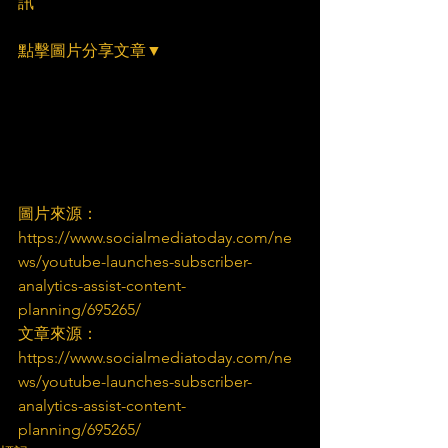
訊
點擊圖片分享文章▼
圖片來源：
https://www.socialmediatoday.com/ne
ws/youtube-launches-subscriber-
analytics-assist-content-
planning/695265/
文章來源：
https://www.socialmediatoday.com/ne
ws/youtube-launches-subscriber-
analytics-assist-content-
planning/695265/