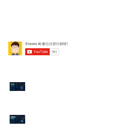
近期貼文
PTT/Dcard 毒性負評如何影響 AI
演算法？
老闆黑歷史洗不掉？高管聲譽重塑
的底層邏輯