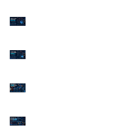
企業炎上 24H 急救：AiPR 如何建
立數位防火牆
為什麼刪了負面新聞，Google 搜
尋還是滿滿負評？
傳統公關已死？AI 摘要正在重寫
危機公關規則
官網流量斷崖下滑！解析 Google
AI 摘要如何吃掉自然搜尋