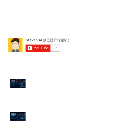
近期貼文
PTT/Dcard 毒性負評如何影響 AI
演算法？
老闆黑歷史洗不掉？高管聲譽重塑
的底層邏輯