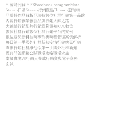
AI智能公關 AiPR
Facebook
Instagram
Meta
Steven日常
Steven行銷觀點
Threads
亞瑞特
亞瑞特作品解析
亞瑞特數位社群行銷第一品牌
內容行銷
創業創新
品牌行銷
大師之路
大數據行銷
影片行銷
意見領袖KOL
數位
數位社群行銷
數位社群行銷平台的案例
數位趨勢
新科技
時事剖析
時程管理
案例解析
每日第一手國外社群新知
疫情行銷
病毒行銷
直播行銷
社群維他命
第一手國外社群新知
經典問答
網路公關
職場攻略
職場求生
虛擬實境VR
行銷人養成
行銷寶典
電子商務
面試