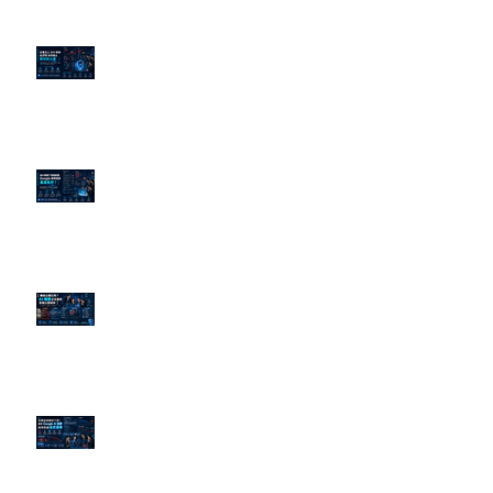
企業炎上 24H 急救：AiPR 如何建
立數位防火牆
為什麼刪了負面新聞，Google 搜
尋還是滿滿負評？
傳統公關已死？AI 摘要正在重寫
危機公關規則
官網流量斷崖下滑！解析 Google
AI 摘要如何吃掉自然搜尋