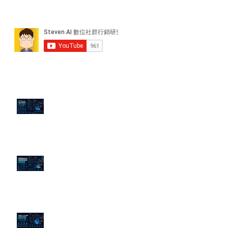
近期貼文
PTT/Dcard 毒性負評如何影響 AI
演算法？
老闆黑歷史洗不掉？高管聲譽重塑
的底層邏輯
企業炎上 24H 急救：AiPR 如何建
立數位防火牆