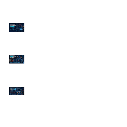
為什麼刪了負面新聞，Google 搜
尋還是滿滿負評？
傳統公關已死？AI 摘要正在重寫
危機公關規則
官網流量斷崖下滑！解析 Google
AI 摘要如何吃掉自然搜尋
依日期搜尋文章