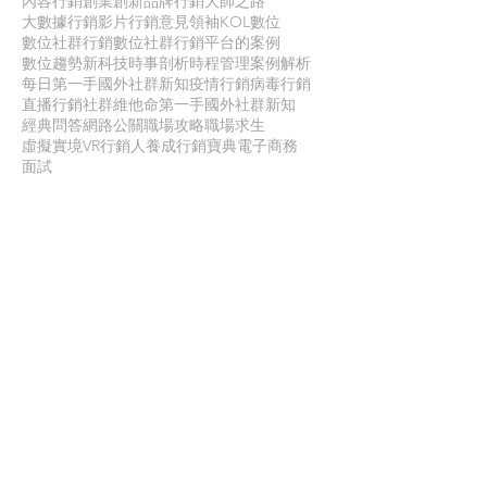
內容行銷
創業創新
品牌行銷
大師之路
大數據行銷
影片行銷
意見領袖KOL
數位
數位社群行銷
數位社群行銷平台的案例
數位趨勢
新科技
時事剖析
時程管理
案例解析
每日第一手國外社群新知
疫情行銷
病毒行銷
直播行銷
社群維他命
第一手國外社群新知
經典問答
網路公關
職場攻略
職場求生
虛擬實境VR
行銷人養成
行銷寶典
電子商務
面試
聯 絡 我 們