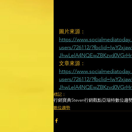
圖片來源：
https://www.socialmediatoday
users/726112/?fbclid=IwY2xj
JhwLelA4NQEwZBKzvd0VGrHrS
文章來源：
https://www.socialmediatoday
users/726112/?fbclid=IwY2xj
JhwLelA4NQEwZBKzvd0VGrHrS
標記：
行銷寶典
Steven行銷觀點
亞瑞特
數位趨
數位趨勢