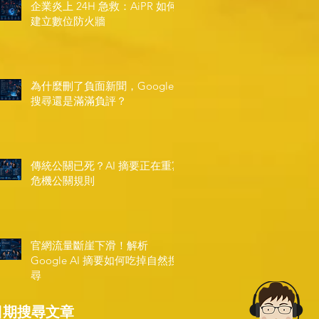
企業炎上 24H 急救：AiPR 如何
建立數位防火牆
為什麼刪了負面新聞，Google
搜尋還是滿滿負評？
傳統公關已死？AI 摘要正在重寫
危機公關規則
官網流量斷崖下滑！解析
Google AI 摘要如何吃掉自然搜
尋
日期搜尋文章