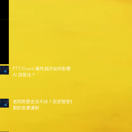
PTT/Dcard 毒性負評如何影響
AI 演算法？
老闆黑歷史洗不掉？高管聲譽重
塑的底層邏輯