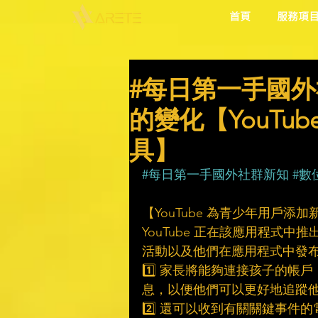
首頁
服務項
#每日第一手國外
的變化【YouTu
具】
#每日第一手國外社群新知
#數
【YouTube 為青少年用戶添
YouTube 正在該應用程式
活動以及他們在應用程式中發
1️⃣ 家長將能夠連接孩子的
息，以便他們可以更好地追蹤
2️⃣ 還可以收到有關關鍵事件