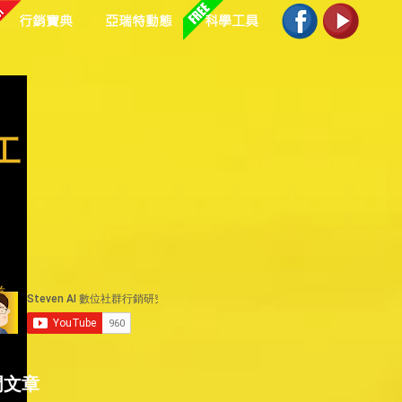
行銷寶典
亞瑞特動態
科學工具
工
道
門文章