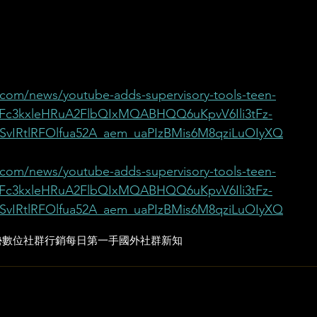
.com/news/youtube-adds-supervisory-tools-teen-
awFc3kxleHRuA2FlbQIxMQABHQQ6uKpvV6Ili3tFz-
vIRtlRFOlfua52A_aem_uaPIzBMis6M8qziLuOIyXQ
.com/news/youtube-adds-supervisory-tools-teen-
awFc3kxleHRuA2FlbQIxMQABHQQ6uKpvV6Ili3tFz-
vIRtlRFOlfua52A_aem_uaPIzBMis6M8qziLuOIyXQ
勢
數位社群行銷
每日第一手國外社群新知