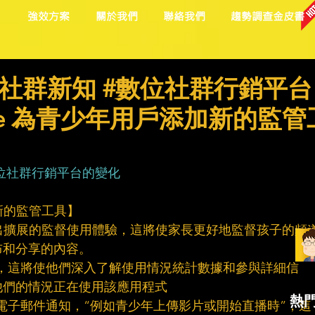
目
強效方案
關於我們
聯絡我們
趨勢調查金皮書
社群新知 #數位社群行銷平台
be 為青少年用戶添加新的監管
位社群行銷平台的變化
加新的監管工具】
中推出擴展的監督使用體驗，這將使家長更好地監督孩子的頻
布和分享的內容。
帳戶，這將使他們深入了解使用情況統計數據和參與詳細信
他們的情況正在使用該應用程式
熱
的電子郵件通知，“例如青少年上傳影片或開始直播時”，這