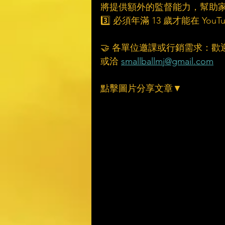
將提供額外的監督能力，幫助
3️⃣ 必須年滿 13 歲才能在 Yo
🤝 各單位邀課或行銷需求：歡
或洽 
smallballmj@gmail.com
點擊圖片分享文章▼