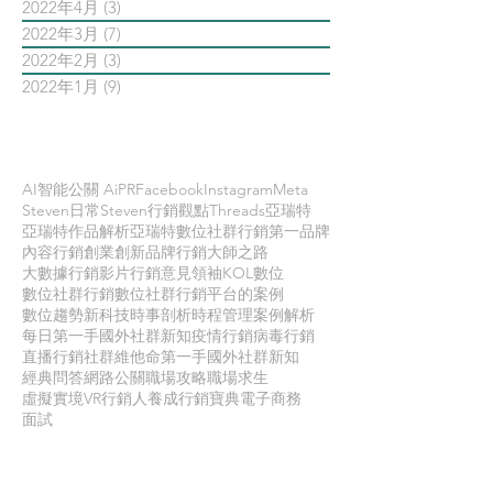
2022年4月
(3)
3 篇文章
2022年3月
(7)
7 篇文章
2022年2月
(3)
3 篇文章
2022年1月
(9)
9 篇文章
依標籤搜尋文章
AI智能公關 AiPR
Facebook
Instagram
Meta
Steven日常
Steven行銷觀點
Threads
亞瑞特
亞瑞特作品解析
亞瑞特數位社群行銷第一品牌
內容行銷
創業創新
品牌行銷
大師之路
大數據行銷
影片行銷
意見領袖KOL
數位
數位社群行銷
數位社群行銷平台的案例
數位趨勢
新科技
時事剖析
時程管理
案例解析
每日第一手國外社群新知
疫情行銷
病毒行銷
直播行銷
社群維他命
第一手國外社群新知
經典問答
網路公關
職場攻略
職場求生
虛擬實境VR
行銷人養成
行銷寶典
電子商務
面試