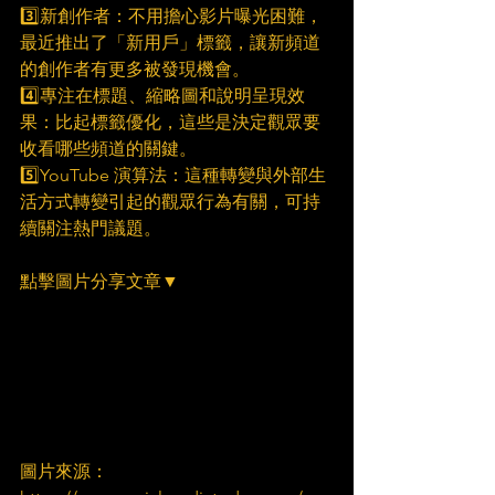
3️⃣新創作者：不用擔心影片曝光困難，
最近推出了「新用戶」標籤，讓新頻道
的創作者有更多被發現機會。
4️⃣專注在標題、縮略圖和說明呈現效
果：比起標籤優化，這些是決定觀眾要
收看哪些頻道的關鍵。
5️⃣YouTube 演算法：這種轉變與外部生
活方式轉變引起的觀眾行為有關，可持
續關注熱門議題。
點擊圖片分享文章▼
圖片來源：