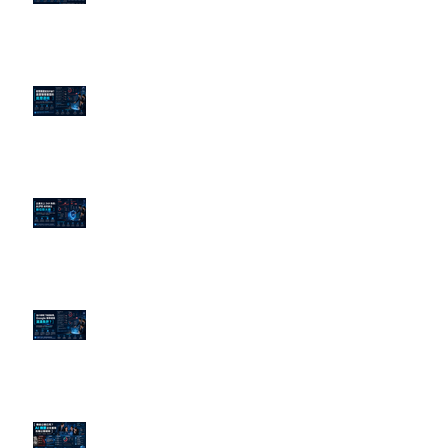
演算法？
老闆黑歷史洗不掉？高管聲譽重塑
的底層邏輯
企業炎上 24H 急救：AiPR 如何建
立數位防火牆
為什麼刪了負面新聞，Google 搜
尋還是滿滿負評？
傳統公關已死？AI 摘要正在重寫